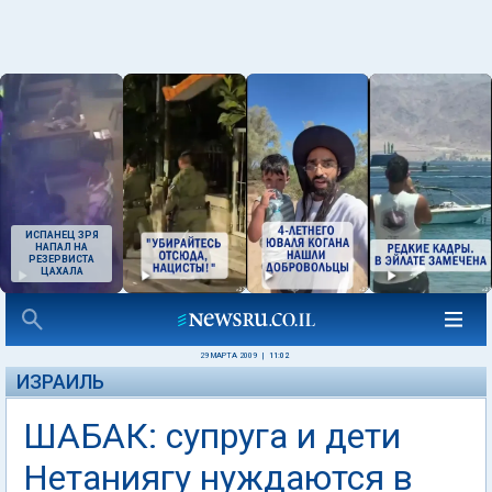
ИСПАНЕЦ ЗРЯ
НАПАЛ НА
РЕЗЕРВИСТА
ЦАХАЛА
29 МАРТА 2009
|
11:02
ИЗРАИЛЬ
ШАБАК: супруга и дети
Нетаниягу нуждаются в