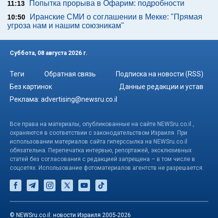
Попытка прорыва в Офарим: подробности
11:13
Иранские СМИ о соглашении в Мекке: "Прямая
10:50
угроза нам и нашим союзникам"
Суббота, 08 августа 2026 г.
Теги
Обратная связь
Подписка на новости (RSS)
Без картинок
Данные редакции и устав
Реклама:
advertising@newsru.co.il
Все права на материалы, опубликованные на сайте NEWSru.co.il ,
охраняются в соответствии с законодательством Израиля. При
использовании материалов сайта гиперссылка на NEWSru.co.il
обязательна. Перепечатка интервью, репортажей, эксклюзивных
статей без согласования с редакцией запрещена – в том числе в
соцсетях. Использование фотоматериалов агентств не разрешается.
© NEWSru.co.il: новости Израиля 2005-2026