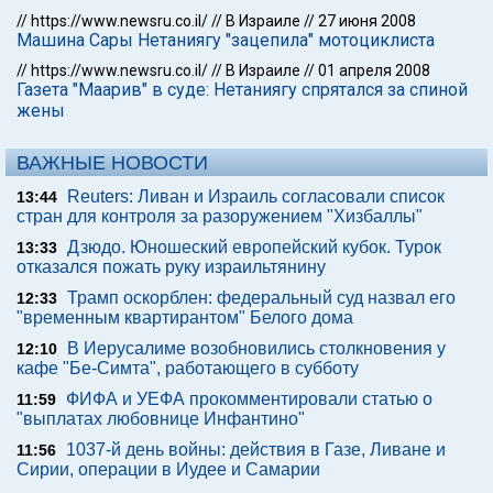
//
https://www.newsru.co.il/
//
В Израиле
//
27 июня 2008
Машина Сары Нетаниягу "зацепила" мотоциклиста
//
https://www.newsru.co.il/
//
В Израиле
//
01 апреля 2008
Газета "Маарив" в суде: Нетаниягу спрятался за спиной
жены
ВАЖНЫЕ НОВОСТИ
Reuters: Ливан и Израиль согласовали список
13:44
стран для контроля за разоружением "Хизбаллы"
Дзюдо. Юношеский европейский кубок. Турок
13:33
отказался пожать руку израильтянину
Трамп оскорблен: федеральный суд назвал его
12:33
"временным квартирантом" Белого дома
В Иерусалиме возобновились столкновения у
12:10
кафе "Бе-Симта", работающего в субботу
ФИФА и УЕФА прокомментировали статью о
11:59
"выплатах любовнице Инфантино"
1037-й день войны: действия в Газе, Ливане и
11:56
Сирии, операции в Иудее и Самарии