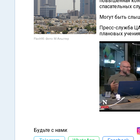
повышенная конц
спасательных сл
Могут быть слы
Пресс-служба ЦА
плановых учения
Flash90. Фото: М.Альстер
Будьте с нами: