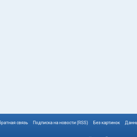
братная связь
Подписка на новости (RSS)
Без картинок
Данны