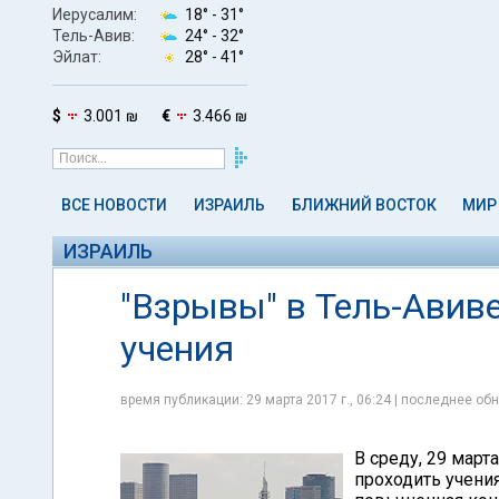
Иерусалим:
18° -
31°
Тель-Авив:
24° -
32°
Эйлат:
28° -
41°
$
3.001 ₪
€
3.466 ₪
ВСЕ НОВОСТИ
ИЗРАИЛЬ
БЛИЖНИЙ ВОСТОК
МИР
ИЗРАИЛЬ
"Взрывы" в Тель-Авиве
учения
время публикации: 29 марта 2017 г., 06:24 | последнее обн
В среду, 29 март
проходить учени