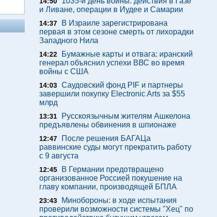
1035-й день войны: действия в Газе
14:50
и Ливане, операции в Иудее и Самарии
В Израиле зарегистрирована
14:37
первая в этом сезоне смерть от лихорадки
Западного Нила
Бумажные карты и отвага: иранский
14:22
генерал объяснил успехи ВВС во время
войны с США
Саудовский фонд PIF и партнеры
14:03
завершили покупку Electronic Arts за $55
млрд
Русскоязычным жителям Ашкелона
13:31
предъявлены обвинения в шпионаже
После решения БАГАЦа
12:47
раввинские суды могут прекратить работу
с 9 августа
В Германии предотвращено
12:45
организованное Россией покушение на
главу компании, производящей БПЛА
Минобороны: в ходе испытания
23:43
проверили возможности системы "Хец" по