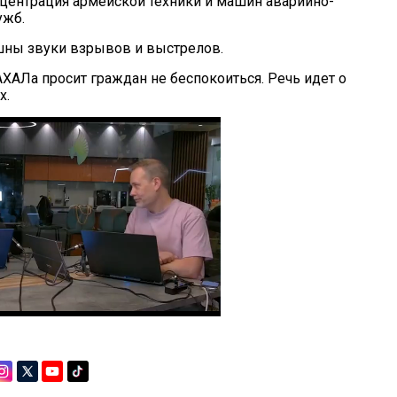
ентрация армейской техники и машин аварийно-
ужб.
шны звуки взрывов и выстрелов.
ХАЛа просит граждан не беспокоиться. Речь идет о
х.