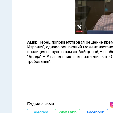
Амир Перец поприветствовал решение премь
Израиля", однако решающий момент настане
коалиция не нужна нам любой ценой, – соо
"Авода". – У нас возникло впечатление, чт
требования".
Будьте с нами:
Telegram
WhatsApp
Facebook