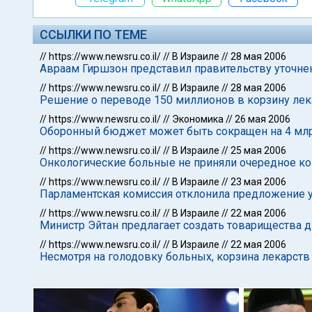
ССЫЛКИ ПО ТЕМЕ
//
https://www.newsru.co.il/
//
В Израиле
//
28 мая 2006
Авраам Гиршзон представил правительству уточн
//
https://www.newsru.co.il/
//
В Израиле
//
28 мая 2006
Решение о переводе 150 миллионов в корзину лек
//
https://www.newsru.co.il/
//
Экономика
//
26 мая 2006
Оборонный бюджет может быть сокращен на 4 мл
//
https://www.newsru.co.il/
//
В Израиле
//
25 мая 2006
Онкологические больные не приняли очередное 
//
https://www.newsru.co.il/
//
В Израиле
//
23 мая 2006
Парламентская комиссия отклонила предложение 
//
https://www.newsru.co.il/
//
В Израиле
//
22 мая 2006
Министр Эйтан предлагает создать товарищества 
//
https://www.newsru.co.il/
//
В Израиле
//
22 мая 2006
Несмотря на голодовку больных, корзина лекарств