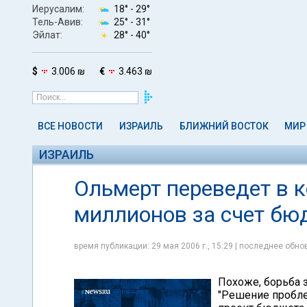
Иерусалим:
18° -
29°
Тель-Авив:
25° -
31°
Эйлат:
28° -
40°
$
3.006 ₪
€
3.463 ₪
ВСЕ НОВОСТИ
ИЗРАИЛЬ
БЛИЖНИЙ ВОСТОК
МИР
ИЗРАИЛЬ
Ольмерт переведет в к
миллионов за счет бю
время публикации: 29 мая 2006 г., 15:29 | последнее обнов
Похоже, борьба 
"Решение пробле