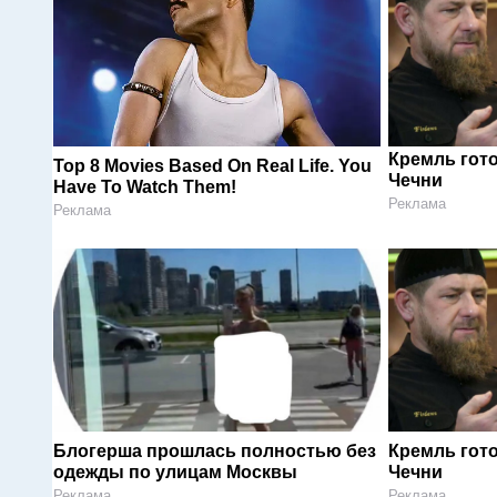
Кремль гот
Top 8 Movies Based On Real Life. You
Чечни
Have To Watch Them!
Реклама
Реклама
Блогерша прошлась полностью без
Кремль гот
одежды по улицам Москвы
Чечни
Реклама
Реклама