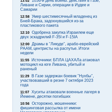
1036-й день войны: действия в Газе,
13:02
Ливане и Сирии, операции в Иудее и
Самарии
Умер шестимесячный младенец из
12:58
Бней-Брака, задохнувшийся из-за
пластикового пакета
Одобрена закупка Израилем еще
12:10
двух эскадрилий F-35I и F-15IA
Драмы в "Ликуде", арабо-еврейский
12:00
РААМ, центристы на распутье. Итоги
недели
Источники: БПЛА ЦАХАЛа атаковал
11:55
мотоцикл на юге Ливана, убитый и
раненый
В Газе задержан боевик "Нухбы",
11:29
участвовавший в резне 7 октября 2023
года
Хуситы атаковали военные лагеря в
11:07
Йемене, десятки погибших
Осторожно, мошенники:
10:56
фишинговая рассылка от имени