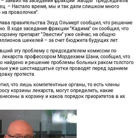
 – заявил на заседании фракции "Аводы" председатель
ец. – Настало время, мы и так дали слишком много
 на проволочки".
глава правительства Эхуд Ольмерт сообщил, что решение
о. В ходе заседания фракции "Кадима" он сообщил, что
корзину препарат "Эвестин" уже сейчас, на общую
иллионов шекелей – за счет бюджета будущих лет.
вший эту проблему с председателем комиссии по
 лекарств профессором Мордехаем Шани, сообщил, что
 что найдено и решение проблемы больных раком толстого
рые уже шестнадцатые сутки проводят перед зданием
овку протеста.
тил, что лишь компетентные органы, то есть члены
росу корзины лекарств, могут определить, какие
внесены в корзину и каков порядок приоритетов в их