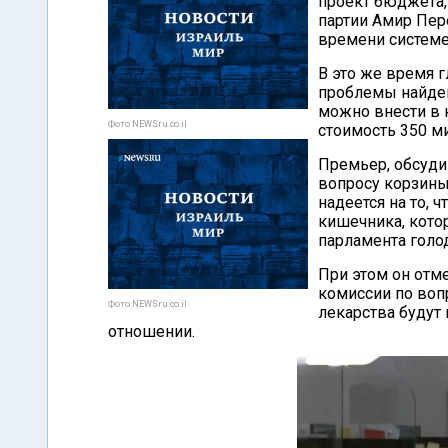
проект бюджета,
партии Амир Пер
времени системе
В это же время 
проблемы найден
можно внести в 
Фото NEWSru.co.il
стоимость 350 м
Премьер, обсуди
вопросу корзины
надеется на то,
кишечника, кото
парламента голод
При этом он отме
комиссии по воп
Фото NEWSru.co.il
лекарства будут 
отношении.