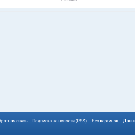
братная связь
Подписка на новости (RSS)
Без картинок
Данны