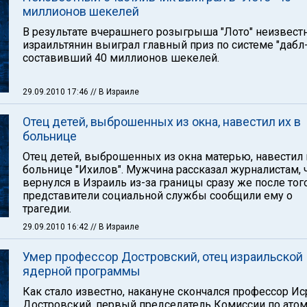
миллионов шекелей
В результате вчерашнего розыгрыша "Лото" неизвест
израильтянин выиграл главный приз по системе "дабл-
составивший 40 миллионов шекелей.
29.09.2010 17:46
// В Израиле
Отец детей, выброшенных из окна, навестил их в
больнице
Отец детей, выброшенных из окна матерью, навестил 
больнице "Ихилов". Мужчина рассказал журналистам, 
вернулся в Израиль из-за границы сразу же после того
представители социальной службы сообщили ему о
трагедии.
29.09.2010 16:42
// В Израиле
Умер профессор Достровский, отец израильской
ядерной программы
Как стало известно, накануне скончался профессор И
Достровский, первый председатель Комиссии по ато