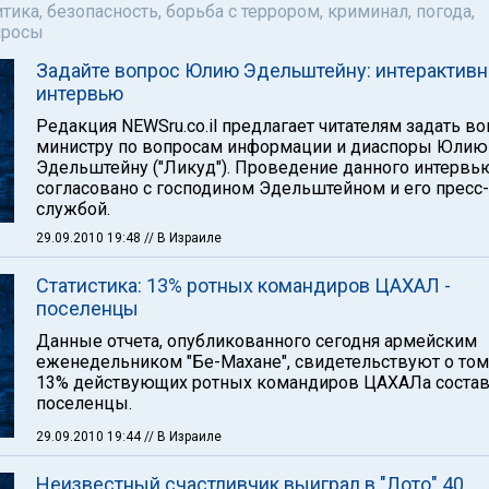
тика, безопасность, борьба с террором, криминал, погода,
просы
Задайте вопрос Юлию Эдельштейну: интерактив
интервью
Редакция NEWSru.co.il предлагает читателям задать в
министру по вопросам информации и диаспоры Юлию
Эдельштейну ("Ликуд"). Проведение данного интервь
согласовано с господином Эдельштейном и его пресс-
службой.
29.09.2010 19:48
// В Израиле
Статистика: 13% ротных командиров ЦАХАЛ -
поселенцы
Данные отчета, опубликованного сегодня армейским
еженедельником "Бе-Махане", свидетельствуют о том,
13% действующих ротных командиров ЦАХАЛа соста
поселенцы.
29.09.2010 19:44
// В Израиле
Неизвестный счастливчик выиграл в "Лото" 40