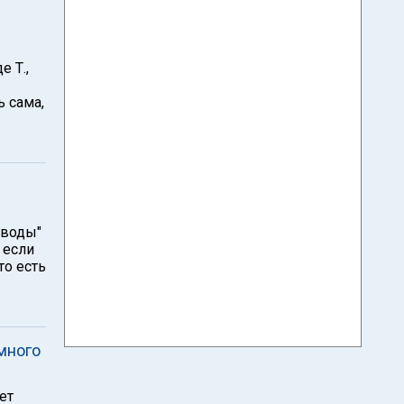
е Т.,
ь сама,
Аводы"
 если
то есть
много
ет