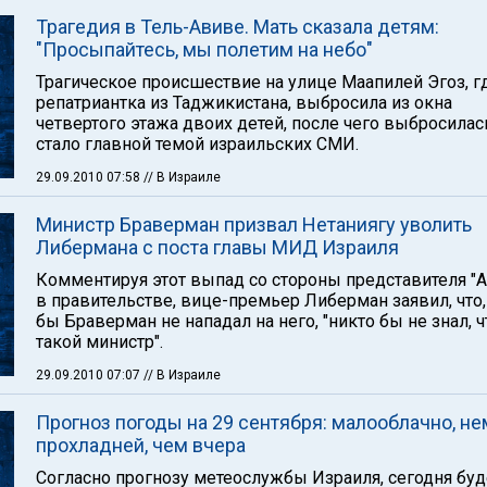
Трагедия в Тель-Авиве. Мать сказала детям:
"Просыпайтесь, мы полетим на небо"
Трагическое происшествие на улице Маапилей Эгоз, гд
репатриантка из Таджикистана, выбросила из окна
четвертого этажа двоих детей, после чего выбросилас
стало главной темой израильских СМИ.
29.09.2010 07:58
// В Израиле
Министр Браверман призвал Нетаниягу уволить
Либермана с поста главы МИД Израиля
Комментируя этот выпад со стороны представителя "
в правительстве, вице-премьер Либерман заявил, что,
бы Браверман не нападал на него, "никто бы не знал, ч
такой министр".
29.09.2010 07:07
// В Израиле
Прогноз погоды на 29 сентября: малооблачно, не
прохладней, чем вчера
Согласно прогнозу метеослужбы Израиля, сегодня буд