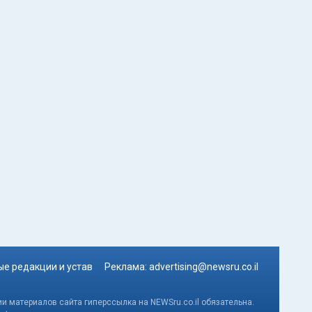
е редакции и устав
Реклама:
advertising@newsru.co.il
и материалов сайта гиперссылка на NEWSru.co.il обязательна.