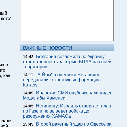
ный
лото",
ВАЖНЫЕ НОВОСТИ
Болгария возложила на Украину
14:42
ответственность за взрыв БПЛА на своей
их в
территории
что
"А-Йом": советники Нетаниягу
14:11
, как
передавали секретную информацию
Катару
Иранские СМИ опубликовали видео
14:09
Моджтабы Хаменеи
Нетаниягу: Израиль отвергает план
14:05
по Газе и не выведет войска до
разоружения ХАМАСа
сраэль
Второй ракетный удар по Одессе за
13:49
мной