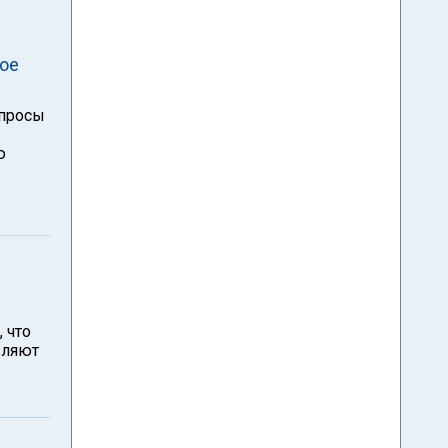
ное
опросы
ю
 что
вляют