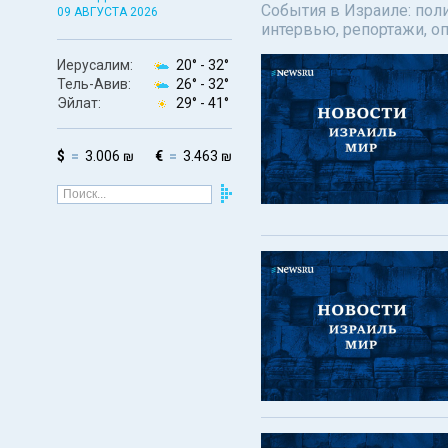
События в Израиле: поли
09 АВГУСТА 2026
интервью, репортажи, о
Иерусалим:
20° -
32°
Тель-Авив:
26° -
32°
Эйлат:
29° -
41°
$
3.006 ₪
€
3.463 ₪