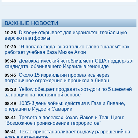
ВАЖНЫЕ НОВОСТИ
Disney+ открывает для израильтян глобальную
10:26
версию платформы
"Я попала сюда, зная только слово "шалом": как
10:20
работает учебная база Михве Алон
Демократический истеблишмент США поддержал
09:48
кандидата, обвинявшего Израиль в геноциде
Около 15 израильтян прорвались через
09:45
пограничное ограждение и проникли в Ливан
Yellow обещает продавать хот-доги по 5 шекелей
09:23
за порцию на постоянной основе
1035-й день войны: действия в Газе и Ливане,
08:49
операции в Иудее и Самарии
Тревога в поселках Кохав-Яаков и Тель-Цион:
08:41
"Возможное проникновение террористов"
Техас приостанавливает выдачу разрешений на
08:41
новые дата-центры