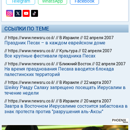
Telegram
WhatsApp
Facebook
ССЫЛКИ ПО ТЕМЕ
//
https://www.newsru.co.il/
//
В Израиле
//
02 апреля 2007
Праздник Песах – в каждом еврейском доме
//
https://www.newsru.co.il/
//
Культура
//
02 апреля 2007
Все крупные фестивали праздника Песах
//
https://www.newsru.co.il/
//
Ближний Восток
//
02 апреля 2007
На время празднования Песаха вводится блокада
палестинских территорий
//
https://www.newsru.co.il/
//
В Израиле
//
22 марта 2007
Шейху Рааду Салаху запрещено посещать Иерусалим в
течение недели
//
https://www.newsru.co.il/
//
В Израиле
//
20 марта 2007
Завтра в Восточном Иерусалиме состоится забастовка в
знак протеста против "разрушения аль-Аксы"