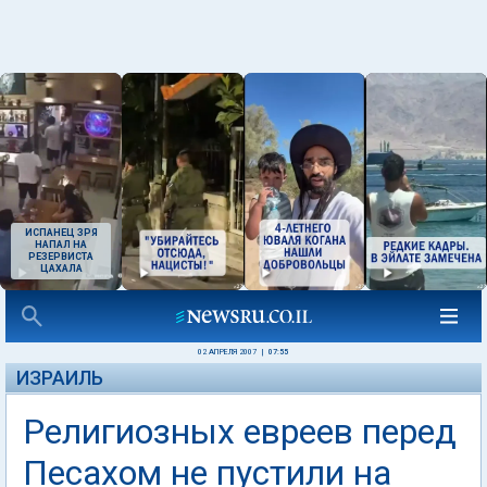
ИСПАНЕЦ ЗРЯ
НАПАЛ НА
РЕЗЕРВИСТА
ЦАХАЛА
02 АПРЕЛЯ 2007
|
07:55
ИЗРАИЛЬ
Религиозных евреев перед
Песахом не пустили на