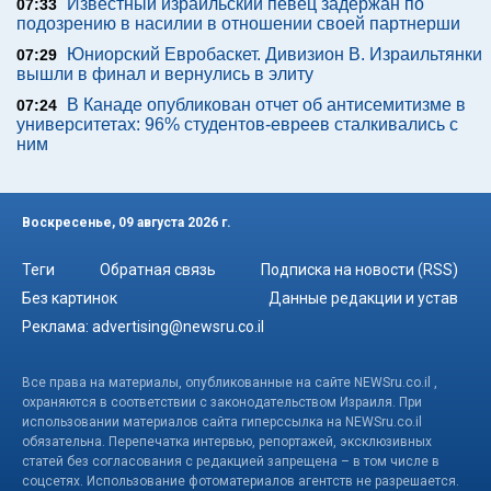
Известный израильский певец задержан по
07:33
подозрению в насилии в отношении своей партнерши
Юниорский Евробаскет. Дивизион В. Израильтянки
07:29
вышли в финал и вернулись в элиту
В Канаде опубликован отчет об антисемитизме в
07:24
университетах: 96% студентов-евреев сталкивались с
ним
Воскресенье, 09 августа 2026 г.
Теги
Обратная связь
Подписка на новости (RSS)
Без картинок
Данные редакции и устав
Реклама:
advertising@newsru.co.il
Все права на материалы, опубликованные на сайте NEWSru.co.il ,
охраняются в соответствии с законодательством Израиля. При
использовании материалов сайта гиперссылка на NEWSru.co.il
обязательна. Перепечатка интервью, репортажей, эксклюзивных
статей без согласования с редакцией запрещена – в том числе в
соцсетях. Использование фотоматериалов агентств не разрешается.