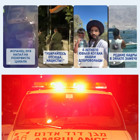
ИСПАНЕЦ ЗРЯ
НАПАЛ НА
РЕЗЕРВИСТА
ЦАХАЛА