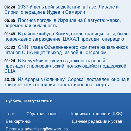
1037-й день войны: действия в Газе, Ливане и
06:24
Сирии, операции в Иудее и Самарии
Прогноз погоды в Израиле на 8 августа: жарко,
05:55
переменная облачность
В районе кибуца Зиким, около границы Газы, было
01:49
повреждено заграждение. ЦАХАЛ проводит операцию
CNN: глава Объединенного комитета начальников
01:32
штабов США ищет "выход" из войны с Ираном
В Колумбии вступил в должность новый
01:24
президент: произраильский, пользующийся поддержкой
США
Из Арары в больницу "Сорока" доставлен юноша в
23:25
критическом состоянии, констатирована смерть
Суббота, 08 августа 2026 г.
Теги
Обратная связь
Подписка на новости (RSS)
Без картинок
Данные редакции и устав
Реклама:
advertising@newsru.co.il