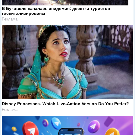
В Буковеле началась эпидемия: десятки туристов
госпитализированы
Реклама
Disney Princesses: Which Live-Action Version Do You Prefer?
Реклама