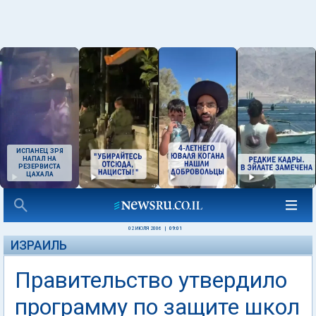
ИСПАНЕЦ ЗРЯ
НАПАЛ НА
РЕЗЕРВИСТА
ЦАХАЛА
02 ИЮЛЯ 2006
|
09:01
ИЗРАИЛЬ
Правительство утвердило
программу по защите школ