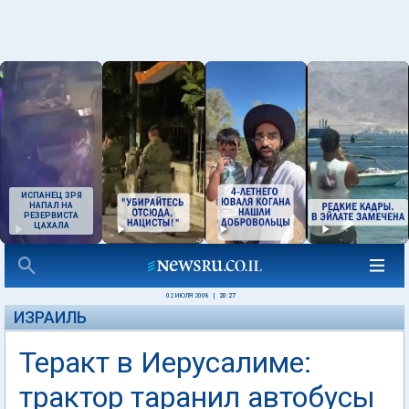
ИСПАНЕЦ ЗРЯ
НАПАЛ НА
РЕЗЕРВИСТА
ЦАХАЛА
02 ИЮЛЯ 2008
|
20:27
ИЗРАИЛЬ
Теракт в Иерусалиме:
трактор таранил автобусы