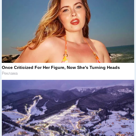
Once Criticized For Her Figure, Now She's Turning Heads
Реклама