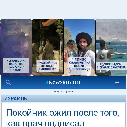
ИСПАНЕЦ ЗРЯ
НАПАЛ НА
РЕЗЕРВИСТА
ЦАХАЛА
02 ИЮЛЯ 2009
|
19:35
ИЗРАИЛЬ
Покойник ожил после того,
как врач подписал