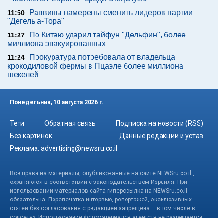
Раввины намерены сменить лидеров партии
11:50
"Дегель а-Тора"
По Китаю ударил тайфун "Дельфин", более
11:27
миллиона эвакуированных
Прокуратура потребовала от владельца
11:24
крокодиловой фермы в Пцаэле более миллиона
шекелей
Понедельник, 10 августа 2026 г.
Теги
Обратная связь
Подписка на новости (RSS)
Без картинок
Данные редакции и устав
Реклама:
advertising@newsru.co.il
Все права на материалы, опубликованные на сайте NEWSru.co.il ,
охраняются в соответствии с законодательством Израиля. При
использовании материалов сайта гиперссылка на NEWSru.co.il
обязательна. Перепечатка интервью, репортажей, эксклюзивных
статей без согласования с редакцией запрещена – в том числе в
соцсетях. Использование фотоматериалов агентств не разрешается.