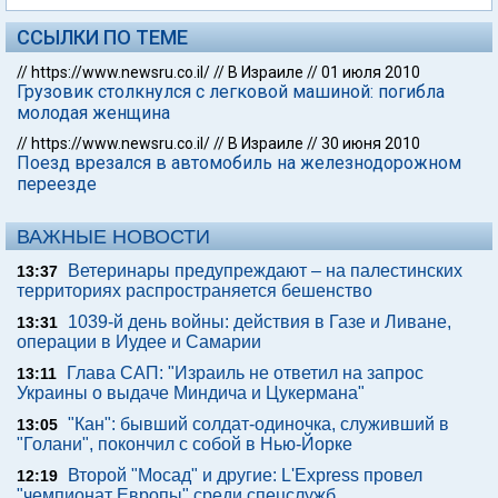
ССЫЛКИ ПО ТЕМЕ
//
https://www.newsru.co.il/
//
В Израиле
//
01 июля 2010
Грузовик столкнулся с легковой машиной: погибла
молодая женщина
//
https://www.newsru.co.il/
//
В Израиле
//
30 июня 2010
Поезд врезался в автомобиль на железнодорожном
переезде
ВАЖНЫЕ НОВОСТИ
Ветеринары предупреждают – на палестинских
13:37
территориях распространяется бешенство
1039-й день войны: действия в Газе и Ливане,
13:31
операции в Иудее и Самарии
Глава САП: "Израиль не ответил на запрос
13:11
Украины о выдаче Миндича и Цукермана"
"Кан": бывший солдат-одиночка, служивший в
13:05
"Голани", покончил с собой в Нью-Йорке
Второй "Мосад" и другие: L'Express провел
12:19
"чемпионат Европы" среди спецслужб