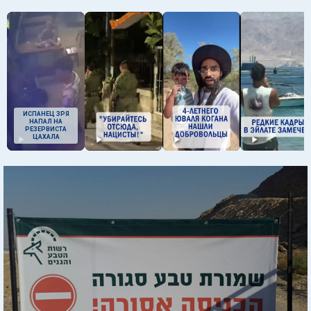
ИСПАНЕЦ ЗРЯ
НАПАЛ НА
РЕЗЕРВИСТА
ЦАХАЛА