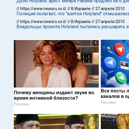
Дело Holyland: арест Меира Рабина продлен на 6 дн
//
https://www.newsru.co.il/
//
В Израиле
//
27 апреля 2010
Полиция полагает, что "взятки Holyland" отмывали
//
https://www.newsru.co.il/
//
В Израиле
//
27 апреля 2010
Владельцы проекта Holyland пытались расширить е
Все посты 
Почему женщины издают звуки во
каналов в о
время интимной близости?
Реклама
Реклама