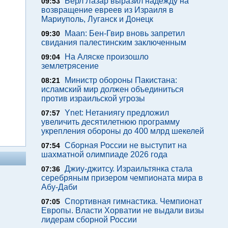
Берл Лазар выразил надежду на
09:53
возвращение евреев из Израиля в
Мариуполь, Луганск и Донецк
Maan: Бен-Гвир вновь запретил
09:30
свидания палестинским заключенным
На Аляске произошло
09:04
землетрясение
Министр обороны Пакистана:
08:21
исламский мир должен объединиться
против израильской угрозы
Ynet: Нетаниягу предложил
07:57
увеличить десятилетнюю программу
укрепления обороны до 400 млрд шекелей
Сборная России не выступит на
07:54
шахматной олимпиаде 2026 года
Джиу-джитсу. Израильтянка стала
07:36
серебряным призером чемпионата мира в
Абу-Даби
Спортивная гимнастика. Чемпионат
07:05
Европы. Власти Хорватии не выдали визы
лидерам сборной России