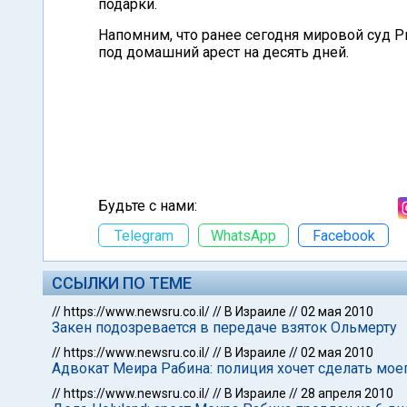
подарки.
Напомним, что ранее сегодня мировой суд 
под домашний арест на десять дней.
Будьте с нами:
Telegram
WhatsApp
Facebook
ССЫЛКИ ПО ТЕМЕ
//
https://www.newsru.co.il/
//
В Израиле
//
02 мая 2010
Закен подозревается в передаче взяток Ольмерту
//
https://www.newsru.co.il/
//
В Израиле
//
02 мая 2010
Адвокат Меира Рабина: полиция хочет сделать мо
//
https://www.newsru.co.il/
//
В Израиле
//
28 апреля 2010