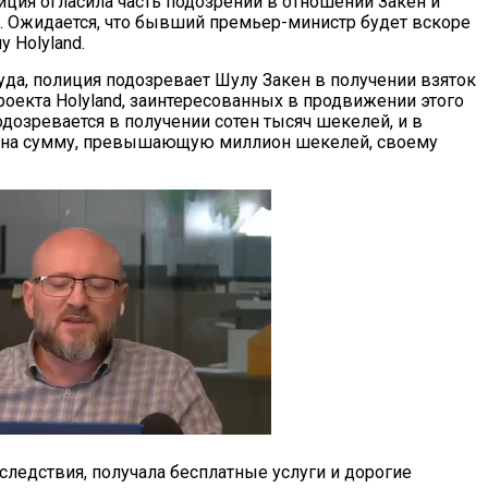
иция огласила часть подозрений в отношении Закен и
. Ожидается, что бывший премьер-министр будет вскоре
 Holyland.
уда, полиция подозревает Шулу Закен в получении взяток
роекта Holyland, заинтересованных в продвижении этого
одозревается в получении сотен тысяч шекелей, и в
к на сумму, превышающую миллион шекелей, своему
следствия, получала бесплатные услуги и дорогие