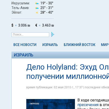
Иерусалим:
19° -
30°
Тель-Авив:
25° -
31°
Эйлат:
28° -
40°
$
3.006 ₪
€
3.463 ₪
ВСЕ НОВОСТИ
ИЗРАИЛЬ
БЛИЖНИЙ ВОСТОК
МИР
ИЗРАИЛЬ
Дело Holyland: Эхуд О
получении миллионной
время публикации: 02 мая 2010 г., 17:37 | последнее обнов
В ходе сегодняш
пресечения
в от