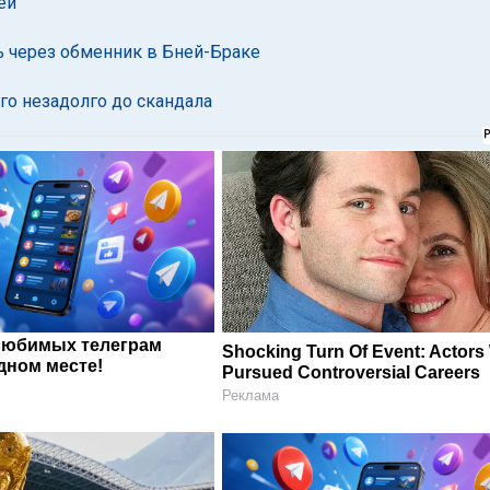
ей
сь через обменник в Бней-Браке
го незадолго до скандала
любимых телеграм
Shocking Turn Of Event: Actor
дном месте!
Pursued Controversial Careers
Реклама