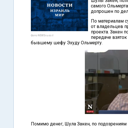
Шулы Закен, пол
самого Ольмерта
допрошен по делу
По материалам с
от владельцев п
проекта. Закен п
Фото NEWSru.co.il
передаче взято
бывшему шефу Эхуду Ольмерту.
Помимо денег, Шула Закен, по подозрениям 