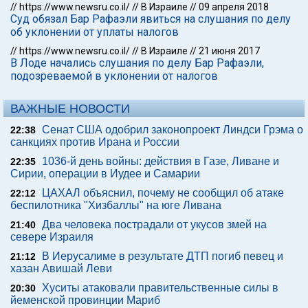
//
https://www.newsru.co.il/
//
В Израиле
//
09 апреля 2018
Суд обязал Бар Рафаэли явиться на слушания по делу
об уклонении от уплаты налогов
//
https://www.newsru.co.il/
//
В Израиле
//
21 июня 2017
В Лоде начались слушания по делу Бар Рафаэли,
подозреваемой в уклонении от налогов
ВАЖНЫЕ НОВОСТИ
Сенат США одобрил законопроект Линдси Грэма о
22:38
санкциях против Ирана и России
1036-й день войны: действия в Газе, Ливане и
22:35
Сирии, операции в Иудее и Самарии
ЦАХАЛ объяснил, почему не сообщил об атаке
22:12
беспилотника "Хизбаллы" на юге Ливана
Два человека пострадали от укусов змей на
21:40
севере Израиля
В Иерусалиме в результате ДТП погиб певец и
21:12
хазан Авишай Леви
Хуситы атаковали правительственные силы в
20:30
йеменской провинции Мариб