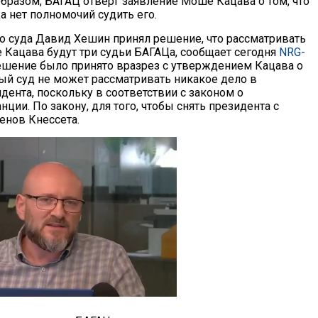
образом, БАГАЦ отверг заявление Моше Кацава о том, что
а нет полномочий судить его.
о суда Давид Хешин принял решение, что рассматривать
 Кацава будут три судьи БАГАЦа, сообщает сегодня
NRG-
ешение было принято вразрез с утверждением Кацава о
ный суд не может рассматривать никакое дело в
дента, поскольку в соответствии с законом о
ции. По закону, для того, чтобы снять президента с
енов Кнессета.