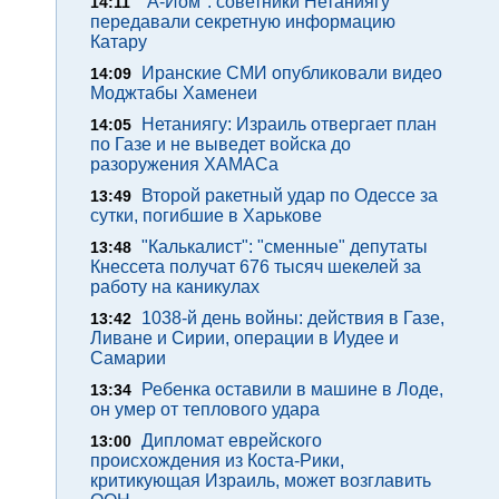
"А-Йом": советники Нетаниягу
14:11
передавали секретную информацию
Катару
Иранские СМИ опубликовали видео
14:09
Моджтабы Хаменеи
Нетаниягу: Израиль отвергает план
14:05
по Газе и не выведет войска до
разоружения ХАМАСа
Второй ракетный удар по Одессе за
13:49
сутки, погибшие в Харькове
"Калькалист": "сменные" депутаты
13:48
Кнессета получат 676 тысяч шекелей за
работу на каникулах
1038-й день войны: действия в Газе,
13:42
Ливане и Сирии, операции в Иудее и
Самарии
Ребенка оставили в машине в Лоде,
13:34
он умер от теплового удара
Дипломат еврейского
13:00
происхождения из Коста-Рики,
критикующая Израиль, может возглавить