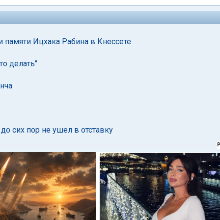
и памяти Ицхака Рабина в Кнессете
то делать"
нча
до сих пор не ушел в отставку