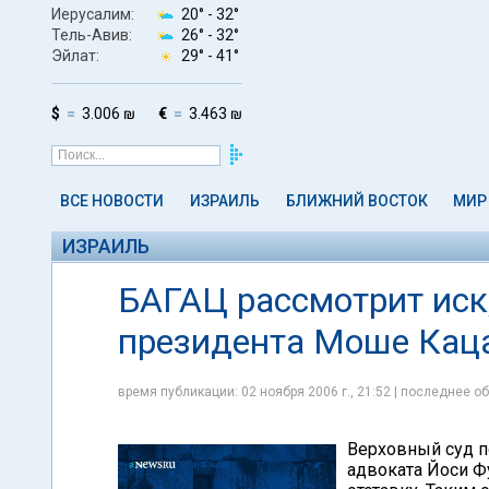
Иерусалим:
20° -
32°
Тель-Авив:
26° -
32°
Эйлат:
29° -
41°
$
3.006 ₪
€
3.463 ₪
ВСЕ НОВОСТИ
ИЗРАИЛЬ
БЛИЖНИЙ ВОСТОК
МИР
ИЗРАИЛЬ
БАГАЦ рассмотрит иск
президента Моше Кац
время публикации: 02 ноября 2006 г., 21:52 | последнее об
Верховный суд по
адвоката Йоси Ф