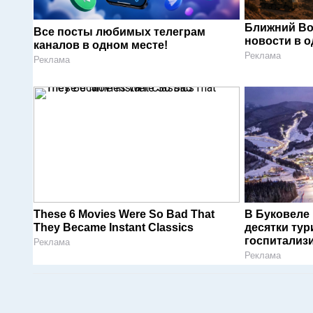
Ближний Во
Все посты любимых телеграм
новости в 
каналов в одном месте!
Реклама
Реклама
These 6 Movies Were So Bad That
В Буковеле
They Became Instant Classics
десятки тур
госпитализ
Реклама
Реклама