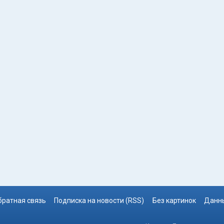
братная связь
Подписка на новости (RSS)
Без картинок
Данны