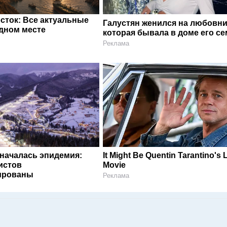
сток: Все актуальные
Галустян женился на любовни
одном месте
которая бывала в доме его с
Реклама
 началась эпидемия:
It Might Be Quentin Tarantino's 
истов
Movie
ированы
Реклама