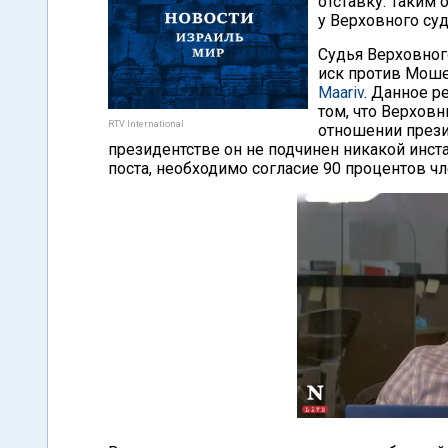
отставку. Таким 
у Верховного суд
Судья Верховног
иск против Моше
Maariv
. Данное р
том, что Верхов
RTV International
отношении прези
президентстве он не подчинен никакой инстан
поста, необходимо согласие 90 процентов чл