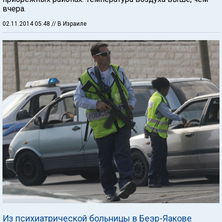
вчера.
02.11.2014 05:48
// В Израиле
Из психиатрической больницы в Беэр-Яакове