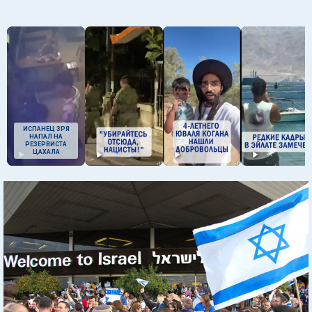
ИСПАНЕЦ ЗРЯ
НАПАЛ НА
РЕЗЕРВИСТА
ЦАХАЛА