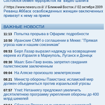
Состоялся обмен террористок на "видео Шалита"
//
https://www.newsru.co.il/
//
Ближний Восток
//
02 октября 2009
Реванш Аббаса: освобожденных женщин-заключенных
привезут к нему на прием
ВАЖНЫЕ НОВОСТИ
Попытка прорыва в Офарим: подробности
11:13
Иранские СМИ о соглашении в Мекке: "Прямая
10:50
угроза нам и нашим союзникам"
Берл Лазар выразил надежду на возвращение
09:53
евреев из Израиля в Мариуполь, Луганск и Донецк
Maan: Бен-Гвир вновь запретил свидания
09:30
палестинским заключенным
На Аляске произошло землетрясение
09:04
Министр обороны Пакистана: исламский мир
08:21
должен объединиться против израильской угрозы
Ynet: Нетаниягу предложил увеличить
07:57
десятилетнюю программу укрепления обороны до 400
млрд шекелей