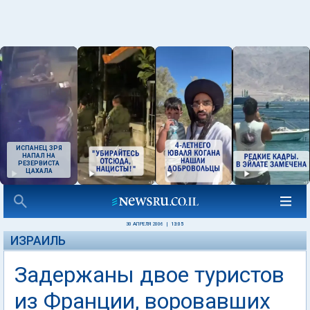
ИСПАНЕЦ ЗРЯ
НАПАЛ НА
РЕЗЕРВИСТА
ЦАХАЛА
30 АПРЕЛЯ 2006
|
13:05
ИЗРАИЛЬ
Задержаны двое туристов
из Франции, воровавших