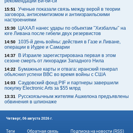
рекомендации Би-би-си
Ученые показали связь между верой в теории
15:51
заговора, антисемитизмом и антиизраильскими
настроениями
ЦАХАЛ нанес удары по объектам "Хизбаллы" на
15:30
юге Ливана после гибели двух резервистов
1035-й день войны: действия в Газе и Ливане,
14:50
операции в Иудее и Самарии
В Израиле зарегистрирована первая в этом
14:37
сезоне смерть от лихорадки Западного Нила
Бумажные карты и отвага: иранский генерал
14:22
объяснил успехи ВВС во время войны с США
Саудовский фонд PIF и партнеры завершили
14:03
покупку Electronic Arts за $55 млрд
Русскоязычным жителям Ашкелона предъявлены
13:31
обвинения в шпионаже
Четверг, 06 августа 2026 г.
Теги
Обратная связь
Подписка на новости (RSS)