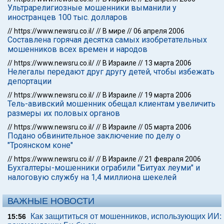
Ультрарелигиозные мошенники выманили у
иностранцев 100 тыс. долларов
//
https://www.newsru.co.il/
//
В мире
//
06 апреля 2006
Составлена горячая десятка самых изобретательных
мошенников всех времен и народов
//
https://www.newsru.co.il/
//
В Израиле
//
13 марта 2006
Нелегалы передают друг другу детей, чтобы избежать
депортации
//
https://www.newsru.co.il/
//
В Израиле
//
19 марта 2006
Тель-авивский мошенник обещал клиентам увеличить
размеры их половых органов
//
https://www.newsru.co.il/
//
В Израиле
//
05 марта 2006
Подано обвинительное заключение по делу о
"Троянском коне"
//
https://www.newsru.co.il/
//
В Израиле
//
21 февраля 2006
Бухгалтеры-мошенники ограбили "Битуах леуми" и
налоговую службу на 1,4 миллиона шекелей
ВАЖНЫЕ НОВОСТИ
Как защититься от мошенников, использующих ИИ:
15:56