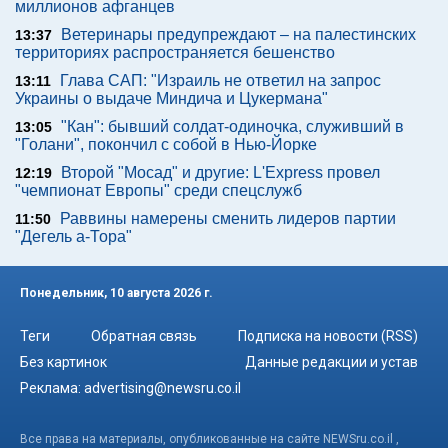
миллионов афганцев
Ветеринары предупреждают – на палестинских
13:37
территориях распространяется бешенство
Глава САП: "Израиль не ответил на запрос
13:11
Украины о выдаче Миндича и Цукермана"
"Кан": бывший солдат-одиночка, служивший в
13:05
"Голани", покончил с собой в Нью-Йорке
Второй "Мосад" и другие: L'Express провел
12:19
"чемпионат Европы" среди спецслужб
Раввины намерены сменить лидеров партии
11:50
"Дегель а-Тора"
Понедельник, 10 августа 2026 г.
Теги
Обратная связь
Подписка на новости (RSS)
Без картинок
Данные редакции и устав
Реклама:
advertising@newsru.co.il
Все права на материалы, опубликованные на сайте NEWSru.co.il ,