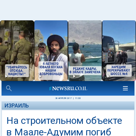
30 АПРЕЛЯ 2017
|
11:33
ИЗРАИЛЬ
На строительном объекте
в Маале-Адумим погиб