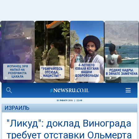
ИСПАНЕЦ ЗРЯ
НАПАЛ НА
РЕЗЕРВИСТА
ЦАХАЛА
30 ЯНВАРЯ 2008
|
22:48
ИЗРАИЛЬ
"Ликуд": доклад Винограда
требует отставки Ольмерта