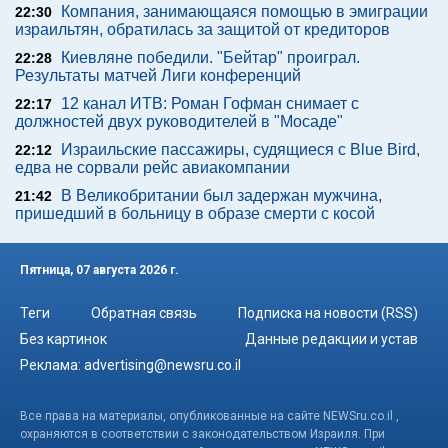
Компания, занимающаяся помощью в эмиграции
22:30
израильтян, обратилась за защитой от кредиторов
Киевляне победили. "Бейтар" проиграл.
22:28
Результаты матчей Лиги конференций
12 канал ИТВ: Роман Гофман снимает с
22:17
должностей двух руководителей в "Мосаде"
Израильские пассажиры, судящиеся с Blue Bird,
22:12
едва не сорвали рейс авиакомпании
В Великобритании был задержан мужчина,
21:42
пришедший в больницу в образе смерти с косой
Пятница, 07 августа 2026 г.
Теги
Обратная связь
Подписка на новости (RSS)
Без картинок
Данные редакции и устав
Реклама:
advertising@newsru.co.il
Все права на материалы, опубликованные на сайте NEWSru.co.il ,
охраняются в соответствии с законодательством Израиля. При