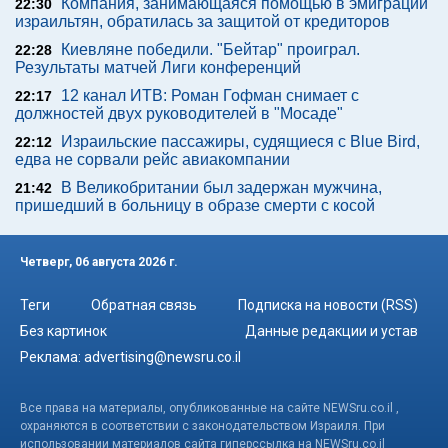
Компания, занимающаяся помощью в эмиграции
22:30
израильтян, обратилась за защитой от кредиторов
Киевляне победили. "Бейтар" проиграл.
22:28
Результаты матчей Лиги конференций
12 канал ИТВ: Роман Гофман снимает с
22:17
должностей двух руководителей в "Мосаде"
Израильские пассажиры, судящиеся с Blue Bird,
22:12
едва не сорвали рейс авиакомпании
В Великобритании был задержан мужчина,
21:42
пришедший в больницу в образе смерти с косой
Четверг, 06 августа 2026 г.
Теги
Обратная связь
Подписка на новости (RSS)
Без картинок
Данные редакции и устав
Реклама:
advertising@newsru.co.il
Все права на материалы, опубликованные на сайте NEWSru.co.il ,
охраняются в соответствии с законодательством Израиля. При
использовании материалов сайта гиперссылка на NEWSru.co.il