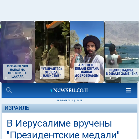
ИСПАНЕЦ ЗРЯ
НАПАЛ НА
РЕЗЕРВИСТА
ЦАХАЛА
30 ЯНВАРЯ 2014
|
20:28
ИЗРАИЛЬ
В Иерусалиме вручены
"Президентские медали"