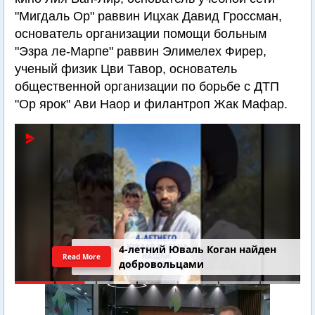
"Мигдаль Ор" раввин Ицхак Давид Гроссман,
основатель организации помощи больным
"Эзра ле-Марпе" раввин Элимелех Фирер,
ученый физик Цви Тавор, основатель
общественной организации по борьбе с ДТП
"Ор ярок" Ави Наор и филантроп Жак Мафар.
4-летний Юваль Коган найден
Read More
добровольцами