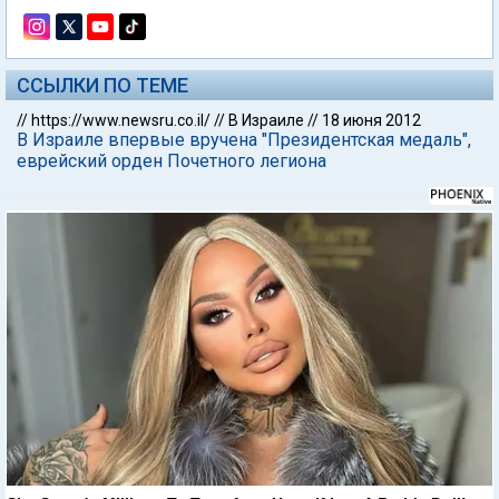
ССЫЛКИ ПО ТЕМЕ
//
https://www.newsru.co.il/
//
В Израиле
//
18 июня 2012
В Израиле впервые вручена "Президентская медаль",
еврейский орден Почетного легиона