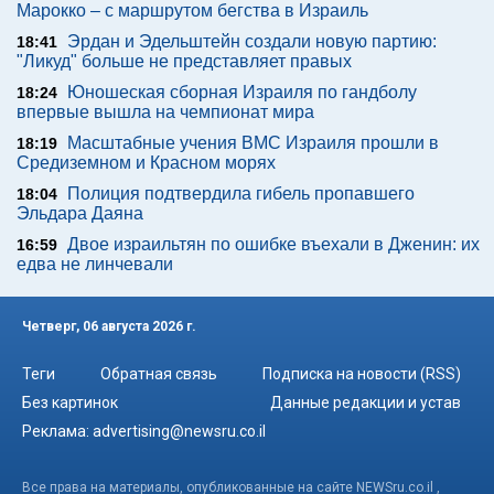
Марокко – с маршрутом бегства в Израиль
Эрдан и Эдельштейн создали новую партию:
18:41
"Ликуд" больше не представляет правых
Юношеская сборная Израиля по гандболу
18:24
впервые вышла на чемпионат мира
Масштабные учения ВМС Израиля прошли в
18:19
Средиземном и Красном морях
Полиция подтвердила гибель пропавшего
18:04
Эльдара Даяна
Двое израильтян по ошибке въехали в Дженин: их
16:59
едва не линчевали
Четверг, 06 августа 2026 г.
Теги
Обратная связь
Подписка на новости (RSS)
Без картинок
Данные редакции и устав
Реклама:
advertising@newsru.co.il
Все права на материалы, опубликованные на сайте NEWSru.co.il ,