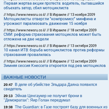
Первая жертва акции протеста: водитель, пытавшийся
объехать затор, сбил мотоциклиста
//
https://www.newsru.co.il/
//
В Израиле
//
13 ноября 2009
Мотоциклисты отвергли "компромисс" минфина и
угрожают парализовать движение 15 ноября
//
https://www.newsru.co.il/
//
В Израиле
//
18 октября 2009
СМИ: реформа страхования мотоциклов может быть
отложена на две недели
//
https://www.newsru.co.il/
//
В Израиле
//
13 октября 2009
10 канал ИТВ: борьба мотоциклистов против реформы
страхования провалилась
//
https://www.newsru.co.il/
//
В Израиле
//
12 октября 2009
Зимняя сессия Кнессета откроется под рев мотоциклов
ВАЖНЫЕ НОВОСТИ
В деле об убийстве Эльдара Даяна появился
20:47
свидетель
Эйнав Ценгаукер не получит брони в
20:13
"Демократах": Яир Голан передумал
The Guardian: в Газе построят базу для военных из
19:38