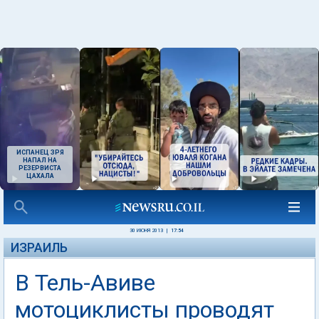
ИСПАНЕЦ ЗРЯ
НАПАЛ НА
РЕЗЕРВИСТА
ЦАХАЛА
30 ИЮНЯ 2013
|
17:54
ИЗРАИЛЬ
В Тель-Авиве
мотоциклисты проводят