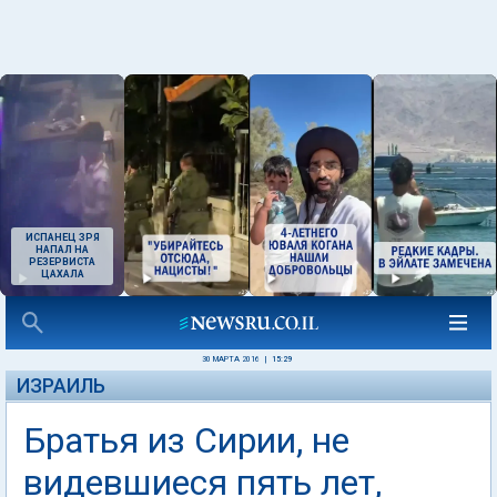
ИСПАНЕЦ ЗРЯ
НАПАЛ НА
РЕЗЕРВИСТА
ЦАХАЛА
30 МАРТА 2016
|
15:29
ИЗРАИЛЬ
Братья из Сирии, не
видевшиеся пять лет,