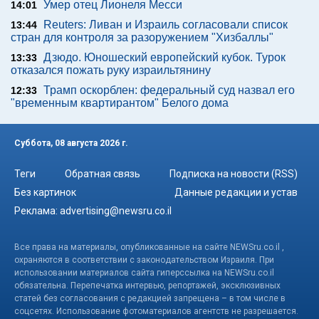
Умер отец Лионеля Месси
14:01
Reuters: Ливан и Израиль согласовали список
13:44
стран для контроля за разоружением "Хизбаллы"
Дзюдо. Юношеский европейский кубок. Турок
13:33
отказался пожать руку израильтянину
Трамп оскорблен: федеральный суд назвал его
12:33
"временным квартирантом" Белого дома
Суббота, 08 августа 2026 г.
Теги
Обратная связь
Подписка на новости (RSS)
Без картинок
Данные редакции и устав
Реклама:
advertising@newsru.co.il
Все права на материалы, опубликованные на сайте NEWSru.co.il ,
охраняются в соответствии с законодательством Израиля. При
использовании материалов сайта гиперссылка на NEWSru.co.il
обязательна. Перепечатка интервью, репортажей, эксклюзивных
статей без согласования с редакцией запрещена – в том числе в
соцсетях. Использование фотоматериалов агентств не разрешается.