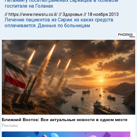
Нетаниягу посетил раненых сирийцев в полевом
госпитале на Голанах
//
https://www.newsru.co.il/
//
Здоровье
//
18 ноября 2013
Лечение пациентов из Сирии: из каких средств
оплачивается. Данные по больницам
Ближний Восток: Все актуальные новости в одном месте
Реклама