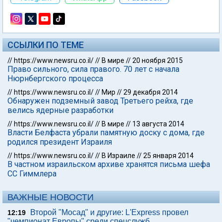
ССЫЛКИ ПО ТЕМЕ
//
https://www.newsru.co.il/
//
В мире
//
20 ноября 2015
Право сильного, сила правого. 70 лет с начала
Нюрнбергского процесса
//
https://www.newsru.co.il/
//
Мир
//
29 декабря 2014
Обнаружен подземный завод Третьего рейха, где
велись ядерные разработки
//
https://www.newsru.co.il/
//
В мире
//
13 августа 2014
Власти Белфаста убрали памятную доску с дома, где
родился президент Израиля
//
https://www.newsru.co.il/
//
В Израиле
//
25 января 2014
В частном израильском архиве хранятся письма шефа
СС Гиммлера
ВАЖНЫЕ НОВОСТИ
Второй "Мосад" и другие: L'Express провел
12:19
"чемпионат Европы" среди спецслужб