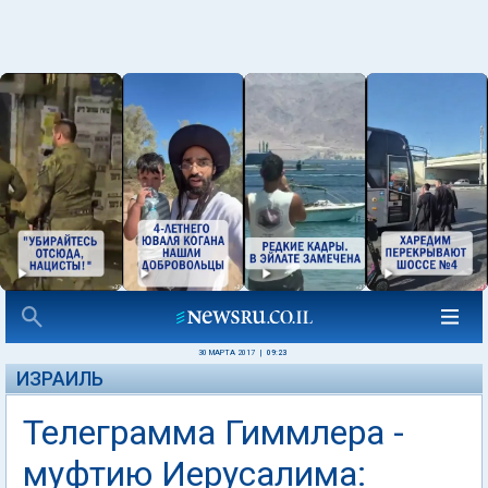
30 МАРТА 2017
|
09:23
ИЗРАИЛЬ
Телеграмма Гиммлера -
муфтию Иерусалима: