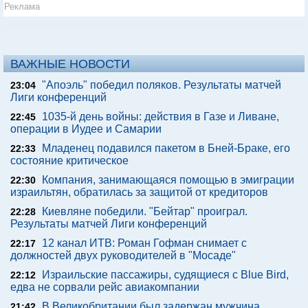
Реклама
ВАЖНЫЕ НОВОСТИ
"Апоэль" победил поляков. Результаты матчей
23:04
Лиги конференций
1035-й день войны: действия в Газе и Ливане,
22:45
операции в Иудее и Самарии
Младенец подавился пакетом в Бней-Браке, его
22:33
состояние критическое
Компания, занимающаяся помощью в эмиграции
22:30
израильтян, обратилась за защитой от кредиторов
Киевляне победили. "Бейтар" проиграл.
22:28
Результаты матчей Лиги конференций
12 канал ИТВ: Роман Гофман снимает с
22:17
должностей двух руководителей в "Мосаде"
Израильские пассажиры, судящиеся с Blue Bird,
22:12
едва не сорвали рейс авиакомпании
В Великобритании был задержан мужчина,
21:42