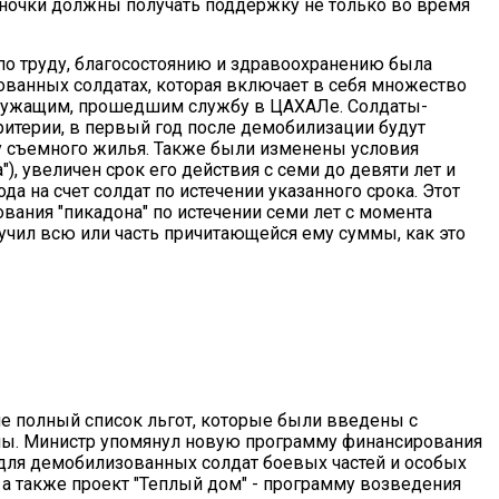
иночки должны получать поддержку не только во время
 по труду, благосостоянию и здравоохранению была
ованных солдатах, которая включает в себя множество
служащим, прошедшим службу в ЦАХАЛе. Солдаты-
ритерии, в первый год после демобилизации будут
ту съемного жилья. Также были изменены условия
"), увеличен срок его действия с семи до девяти лет и
а на счет солдат по истечении указанного срока. Этот
ания "пикадона" по истечении семи лет с момента
лучил всю или часть причитающейся ему суммы, как это
не полный список льгот, которые были введены с
ны. Министр упомянул новую программу финансирования
 для демобилизованных солдат боевых частей и особых
 а также проект "Теплый дом" - программу возведения