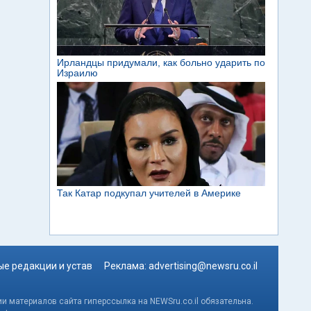
е редакции и устав
Реклама:
advertising@newsru.co.il
и материалов сайта гиперссылка на NEWSru.co.il обязательна.