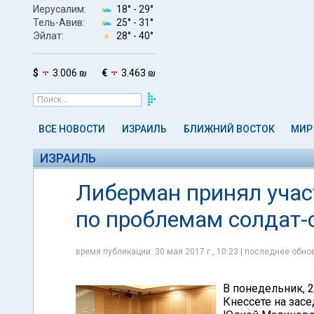
Иерусалим:
18° -
29°
Тель-Авив:
25° -
31°
Эйлат:
28° -
40°
$
3.006 ₪
€
3.463 ₪
ВСЕ НОВОСТИ
ИЗРАИЛЬ
БЛИЖНИЙ ВОСТОК
МИР
ИЗРАИЛЬ
Либерман принял участ
по проблемам солдат-
время публикации: 30 мая 2017 г., 10:23 | последнее обнов
В понедельник, 
Кнессете на засе