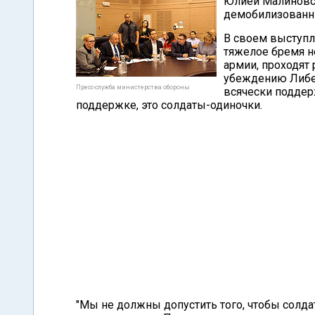
Юлией Малиновс
демобилизованны
В своем выступл
тяжелое бремя н
армии, проходят 
убеждению Либер
Пресс-служба министерства обороны
всячески поддерж
поддержке, это солдаты-одиночки.
"Мы не должны допустить того, чтобы солдат