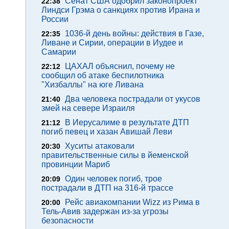
Сенат США одобрил законопроект
22:38
Линдси Грэма о санкциях против Ирана и
России
1036-й день войны: действия в Газе,
22:35
Ливане и Сирии, операции в Иудее и
Самарии
ЦАХАЛ объяснил, почему не
22:12
сообщил об атаке беспилотника
"Хизбаллы" на юге Ливана
Два человека пострадали от укусов
21:40
змей на севере Израиля
В Иерусалиме в результате ДТП
21:12
погиб певец и хазан Авишай Леви
Хуситы атаковали
20:30
правительственные силы в йеменской
провинции Мариб
Один человек погиб, трое
20:09
пострадали в ДТП на 316-й трассе
Рейс авиакомпании Wizz из Рима в
20:00
Тель-Авив задержан из-за угрозы
безопасности