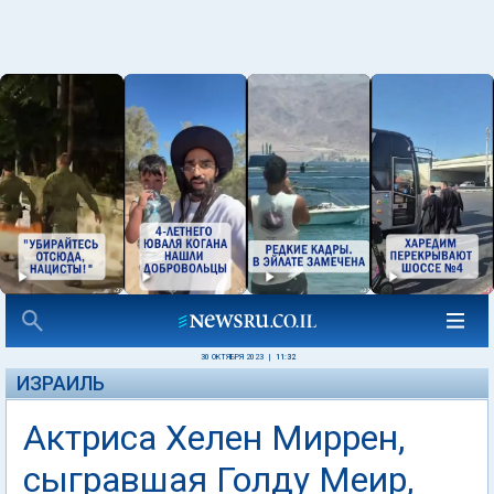
30 ОКТЯБРЯ 2023
|
11:32
ИЗРАИЛЬ
Актриса Хелен Миррен,
сыгравшая Голду Меир,