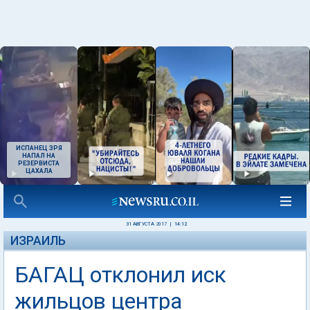
ИСПАНЕЦ ЗРЯ
НАПАЛ НА
РЕЗЕРВИСТА
ЦАХАЛА
31 АВГУСТА 2017
|
14:12
ИЗРАИЛЬ
БАГАЦ отклонил иск
жильцов центра