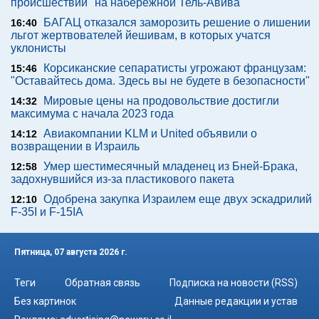
происшествии" на набережной Тель-Авива
БАГАЦ отказался заморозить решение о лишении
16:40
льгот жертвователей йешивам, в которых учатся
уклонисты
Корсиканские сепаратисты угрожают французам:
15:46
"Оставайтесь дома. Здесь вы не будете в безопасности"
Мировые цены на продовольствие достигли
14:32
максимума с начала 2023 года
Авиакомпании KLM и United объявили о
14:12
возвращении в Израиль
Умер шестимесячный младенец из Бней-Брака,
12:58
задохнувшийся из-за пластикового пакета
Одобрена закупка Израилем еще двух эскадрилий
12:10
F-35I и F-15IA
Пятница, 07 августа 2026 г.
Теги
Обратная связь
Подписка на новости (RSS)
Без картинок
Данные редакции и устав