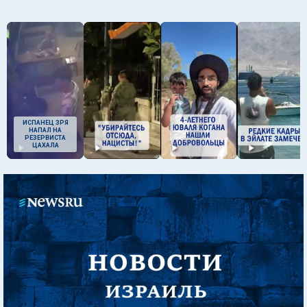
ИСПАНЕЦ ЗРЯ
НАПАЛ НА
РЕЗЕРВИСТА
ЦАХАЛА