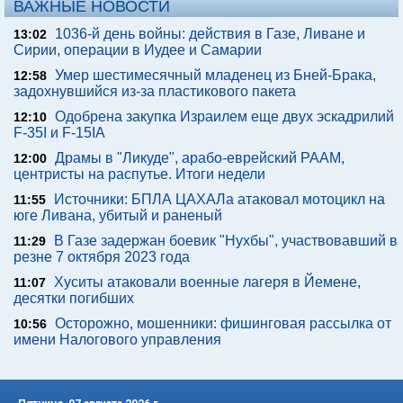
ВАЖНЫЕ НОВОСТИ
1036-й день войны: действия в Газе, Ливане и
13:02
Сирии, операции в Иудее и Самарии
Умер шестимесячный младенец из Бней-Брака,
12:58
задохнувшийся из-за пластикового пакета
Одобрена закупка Израилем еще двух эскадрилий
12:10
F-35I и F-15IA
Драмы в "Ликуде", арабо-еврейский РААМ,
12:00
центристы на распутье. Итоги недели
Источники: БПЛА ЦАХАЛа атаковал мотоцикл на
11:55
юге Ливана, убитый и раненый
В Газе задержан боевик "Нухбы", участвовавший в
11:29
резне 7 октября 2023 года
Хуситы атаковали военные лагеря в Йемене,
11:07
десятки погибших
Осторожно, мошенники: фишинговая рассылка от
10:56
имени Налогового управления