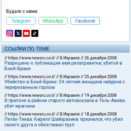
Будьте с нами:
Telegram
WhatsApp
Facebook
ССЫЛКИ ПО ТЕМЕ
//
https://www.newsru.co.il/
//
В Израиле
//
26 декабря 2008
Разрешено к публикации имя репатриантки, убитой в
Бней-Браке
//
https://www.newsru.co.il/
//
В Израиле
//
25 декабря 2008
Убийство в Бней-Браке: 24-летняя женщина найдена с
перерезанным горлом
//
https://www.newsru.co.il/
//
В Израиле
//
19 декабря 2008
В притоне в районе старого автовокзала в Тель-Авиве
убит мужчина
//
https://www.newsru.co.il/
//
В Израиле
//
18 декабря 2008
Петах-Тиква: Кирилл Шайхразиев признался, что убил
своего друга и обезглавил труп