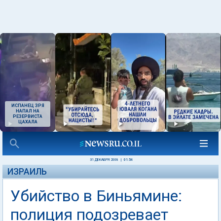
ИСПАНЕЦ ЗРЯ
НАПАЛ НА
РЕЗЕРВИСТА
ЦАХАЛА
31 ДЕКАБРЯ 2008
|
01:54
ИЗРАИЛЬ
Убийство в Биньямине:
полиция подозревает