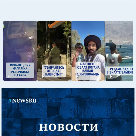
ИСПАНЕЦ ЗРЯ
НАПАЛ НА
РЕЗЕРВИСТА
ЦАХАЛА