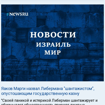
Яаков Марги назвал Либермана "шантажистом",
опустошающим государственную казну
"Своей паникой и истерикой Либерман шантажирует и
обманывает общественность приводя лживые