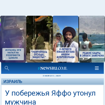
ИСПАНЕЦ ЗРЯ
НАПАЛ НА
РЕЗЕРВИСТА
ЦАХАЛА
31 ИЮЛЯ 2013
|
06:09
ИЗРАИЛЬ
У побережья Яффо утонул
мужчина