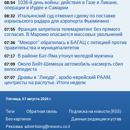
1036-й день войны: действия в Газе и Ливане,
08:54
операции в Иудее и Самарии
Итальянский суд отменил сделку по поставке
08:32
израильского радара для аэропорта Фьюмичино
Франция запретила телемаркетинг без прямого
07:55
согласия. В Марокко опасаются массовых увольнений
"Мекорот" обратилась в БАГАЦ с петицией против
07:36
правительства и муниципалитетов
В районе Бат-Яма утонул молодой мужчина
07:17
Около Бейт-Шемеша автомобиль насмерть сбил
07:09
велосипедиста
Драмы в "Ликуде", арабо-еврейский РААМ,
07:07
центристы на распутье. Итоги недели
Пятница, 07 августа 2026 г.
Теги
Обратная связь
Подписка на новости (RSS)
Без картинок
Данные редакции и устав
Реклама:
advertising@newsru.co.il