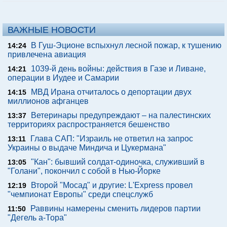
ВАЖНЫЕ НОВОСТИ
В Гуш-Эционе вспыхнул лесной пожар, к тушению
14:24
привлечена авиация
1039-й день войны: действия в Газе и Ливане,
14:21
операции в Иудее и Самарии
МВД Ирана отчиталось о депортации двух
14:15
миллионов афганцев
Ветеринары предупреждают – на палестинских
13:37
территориях распространяется бешенство
Глава САП: "Израиль не ответил на запрос
13:11
Украины о выдаче Миндича и Цукермана"
"Кан": бывший солдат-одиночка, служивший в
13:05
"Голани", покончил с собой в Нью-Йорке
Второй "Мосад" и другие: L'Express провел
12:19
"чемпионат Европы" среди спецслужб
Раввины намерены сменить лидеров партии
11:50
"Дегель а-Тора"