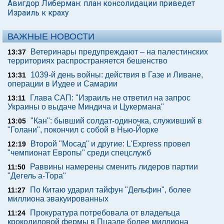
Авигдор Либерман: план консолидации приведет
Израиль к краху
ВАЖНЫЕ НОВОСТИ
Ветеринары предупреждают – на палестинских
13:37
территориях распространяется бешенство
1039-й день войны: действия в Газе и Ливане,
13:31
операции в Иудее и Самарии
Глава САП: "Израиль не ответил на запрос
13:11
Украины о выдаче Миндича и Цукермана"
"Кан": бывший солдат-одиночка, служивший в
13:05
"Голани", покончил с собой в Нью-Йорке
Второй "Мосад" и другие: L'Express провел
12:19
"чемпионат Европы" среди спецслужб
Раввины намерены сменить лидеров партии
11:50
"Дегель а-Тора"
По Китаю ударил тайфун "Дельфин", более
11:27
миллиона эвакуированных
Прокуратура потребовала от владельца
11:24
крокодиловой фермы в Пцаэле более миллиона