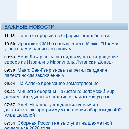
ВАЖНЫЕ НОВОСТИ
Попытка прорыва в Офарим: подробности
11:13
Иранские СМИ о соглашении в Мекке: "Прямая
10:50
угроза нам и нашим союзникам"
Берл Лазар выразил надежду на возвращение
09:53
евреев из Израиля в Мариуполь, Луганск и Донецк
Maan: Бен-Гвир вновь запретил свидания
09:30
палестинским заключенным
На Аляске произошло землетрясение
09:04
Министр обороны Пакистана: исламский мир
08:21
должен объединиться против израильской угрозы
Ynet: Нетаниягу предложил увеличить
07:57
десятилетнюю программу укрепления обороны до 400
млрд шекелей
Сборная России не выступит на шахматной
07:54
олимпиаде 2026 года