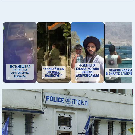
ИСПАНЕЦ ЗРЯ
НАПАЛ НА
РЕЗЕРВИСТА
ЦАХАЛА