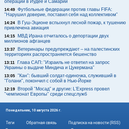
операции в Иудее и Самарии
Футбольные федерации против главы FIFA:
14:49
"Нарушил доверие, поставил себя над коллективом"
В Гуш-Эционе вспыхнул лесной пожар, к тушению
14:24
привлечена авиация
МВД Ирана отчиталось о депортации двух
14:15
миллионов афганцев
Ветеринары предупреждают – на палестинских
13:37
территориях распространяется бешенство
Глава САП: "Израиль не ответил на запрос
13:11
Украины о выдаче Миндича и Цукермана"
"Кан": бывший солдат-одиночка, служивший в
13:05
"Голани", покончил с собой в Нью-Йорке
Второй "Мосад" и другие: L'Express провел
12:19
"чемпионат Европы" среди спецслужб
Понедельник, 10 августа 2026 г.
Теги
Обратная связь
Подписка на новости (RSS)