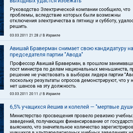
выходных удастся избежать
Руководство Электрической компании сообщило, что
проблемы, вследствие которых были возможны
отключения электричества в пятницу и субботу, удало
решить.
03.03.2011 21:28
// В Израиле
Авишай Браверман снимает свою кандидатуру на
председателя партии "Авода"
Профессор Авишай Браверман, в прошлом занимавш
пост министра по делам национальных меньшинств, п
решение не участвовать в выборах лидера партии "Аво
поскольку результаты опросов демонстрируют, что у 
нет шансов на эту должность.
03.03.2011 20:11
// В Израиле
6,5% учащихся йешив и колелей — "мертвые души
Министерство просвещения провело ревизию учебны
заведений, получающих финансирование от государств
выяснило, что значительное количество зарегистрир
учащихся в ультрарелигиозных учебных заведениях н