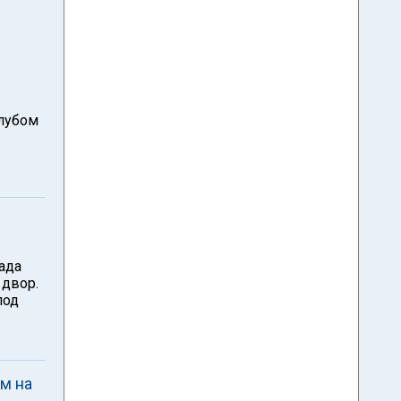
клубом
ада
 двор.
под
м на