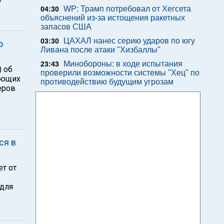
WP: Трамп потребовал от Хегсета
04:30
объяснений из-за истощения ракетных
запасов США
ЦАХАЛ нанес серию ударов по югу
03:30
о
Ливана после атаки "Хизбаллы"
Минобороны: в ходе испытания
23:43
) об
проверили возможности системы "Хец" по
ающих
противодействию будущим угрозам
еров
ся в
ет от
 для