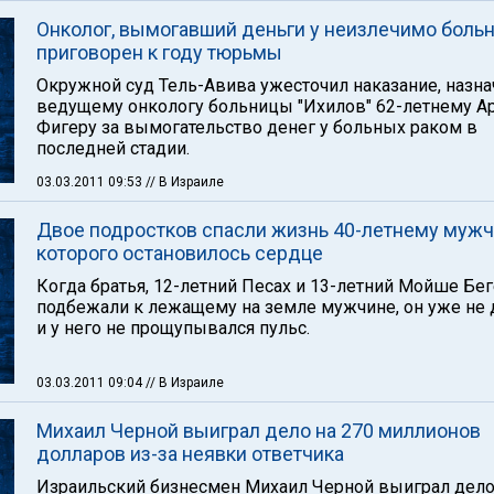
Онколог, вымогавший деньги у неизлечимо больн
приговорен к году тюрьмы
Окружной суд Тель-Авива ужесточил наказание, назн
ведущему онкологу больницы "Ихилов" 62-летнему А
Фигеру за вымогательство денег у больных раком в
последней стадии.
03.03.2011 09:53
// В Израиле
Двое подростков спасли жизнь 40-летнему мужчи
которого остановилось сердце
Когда братья, 12-летний Песах и 13-летний Мойше Бег
подбежали к лежащему на земле мужчине, он уже не
и у него не прощупывался пульс.
03.03.2011 09:04
// В Израиле
Михаил Черной выиграл дело на 270 миллионов
долларов из-за неявки ответчика
Израильский бизнесмен Михаил Черной выиграл дел