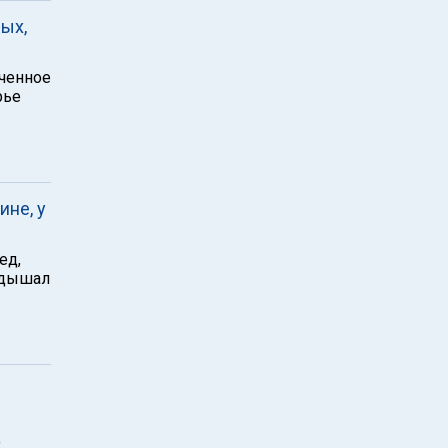
ых,
аченное
рье
не, у
ед,
 дышал
о