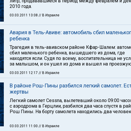
литр, продававшиеся в период между февралем и де
2010 года.
03.03.2011 13:08
// В Израиле
Авария в Тель-Авиве: автомобиль сбил маленько
ребенка
Трагедия в тель-авивском районе Кфар-Шалем: авто
сбил маленького ребенка, вышедшего из дома, где
находятся ясли. Судя по всему, воспитательница не ус
за малышом, и он ушел из дома и вышел на проезжую
03.03.2011 12:17
// В Израиле
В районе Рош-Пины разбился легкий самолет. Ес
жертвы
Легкий самолет Cessna, вылетевший около 09:00 часо
с аэродрома в Герцлии, разбился два часа спустя в ра
Рош Пины. На борту самолета находились два человек
03.03.2011 11:00
// В Израиле