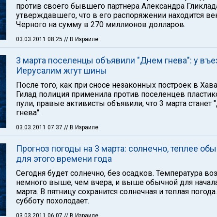
против своего бывшего партнера Александра Гликлад
утверждавшего, что в его распоряжении находится ве
Черного на сумму в 270 миллионов долларов.
03.03.2011 08:25
// В Израиле
3 марта поселенцы объявили "Днем гнева": у въе
Иерусалим жгут шины
После того, как при сносе незаконных построек в Хава
Гилад полиция применила против поселенцев пласти
пули, правые активисты объявили, что 3 марта станет
гнева".
03.03.2011 07:37
// В Израиле
Прогноз погоды на 3 марта: солнечно, теплее об
для этого времени года
Сегодня будет солнечно, без осадков. Температура во
немного выше, чем вчера, и выше обычной для начал
марта. В пятницу сохранится солнечная и теплая погода.
субботу похолодает.
03.03.2011 06:07
// В Израиле