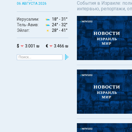
События в Израиле: поли
06 АВГУСТА 2026
интервью, репортажи, о
Иерусалим:
18° -
31°
Тель-Авив:
24° -
32°
Эйлат:
28° -
41°
$
3.001 ₪
€
3.466 ₪