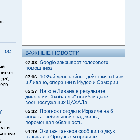
сь
 пост
ВАЖНЫЕ НОВОСТИ
Google закрывает голосового
07:08
ий
помощника
ринял
1035-й день войны: действия в Газе
07:06
да",
и Ливане, операции в Иудее и Самарии
него
На юге Ливана в результате
05:57
диверсии "Хизбаллы" погибли двое
военнослужащих ЦАХАЛа
Прогноз погоды в Израиле на 6
05:32
"
августа: небольшой спад жары,
х
переменная облачность
а, и
Экипаж танкера сообщил о двух
04:49
ованных
взрывах в Ормузском проливе
а