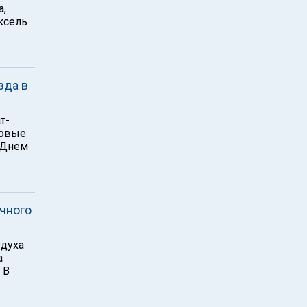
а,
ксель
зда в
т-
ковые
 "Днем
ычного
здуха
а
 В