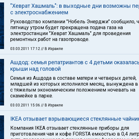
"Хеврат Хашмаль": в выходные дни возможны п
с электроснабжением
Руководство компании "Нобель Энерджи" сообщило, ч
пятницу утром будет прекращена подача газа на
электростанции "Хеврат Хашмаль" для проведения
ремонтных работ на газопроводе.
03.03.2011 17:12
// В Израиле
Ашдод: семья репатриантов с 4 детьми оказалась
крыши над головой
Семья из Ашдода в составе матери и четверых детей,
младшей из которых исполнился месяц, вынуждена в
с тяжелым экономическим положением ночевать на
скамейке в парке.
03.03.2011 15:06
// В Израиле
IKEA отзывает взрывающиеся стеклянные чайни
Компания IKEA отзывает стеклянные приборы для
приготовления чая и кофе FORSTA емкостью в 0,4 литр