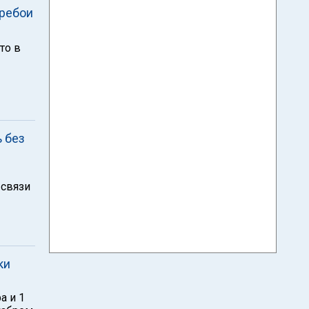
еребои
то в
 без
 связи
ки
а и 1