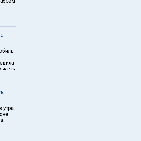
кабрем
го
мобиль
ледила
 часть.
ть
в утра
йоне
а.