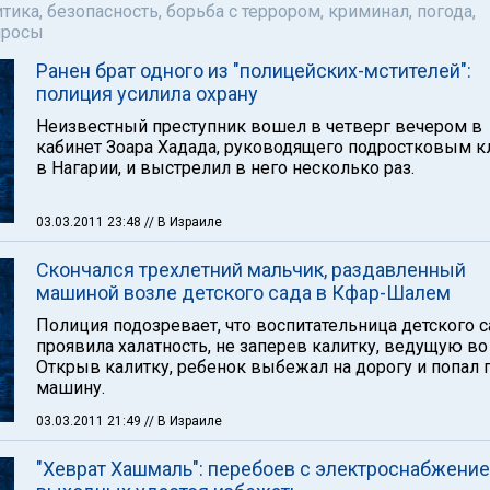
тика, безопасность, борьба с террором, криминал, погода,
просы
Ранен брат одного из "полицейских-мстителей":
полиция усилила охрану
Неизвестный преступник вошел в четверг вечером в
кабинет Зоара Хадада, руководящего подростковым 
в Нагарии, и выстрелил в него несколько раз.
03.03.2011 23:48
// В Израиле
Скончался трехлетний мальчик, раздавленный
машиной возле детского сада в Кфар-Шалем
Полиция подозревает, что воспитательница детского с
проявила халатность, не заперев калитку, ведущую во
Открыв калитку, ребенок выбежал на дорогу и попал 
машину.
03.03.2011 21:49
// В Израиле
"Хеврат Хашмаль": перебоев с электроснабжение