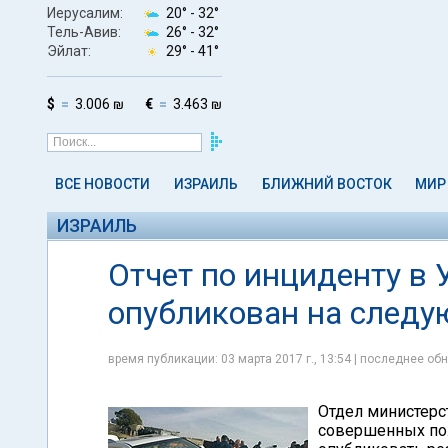
Иерусалим:
20° -
32°
Тель-Авив:
26° -
32°
Эйлат:
29° -
41°
$
3.006 ₪
€
3.463 ₪
ВСЕ НОВОСТИ
ИЗРАИЛЬ
БЛИЖНИЙ ВОСТОК
МИР
ИЗРАИЛЬ
Отчет по инциденту в 
опубликован на следу
время публикации: 03 марта 2017 г., 13:54 | последнее обн
Отдел министерс
совершенных по