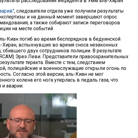
зультаты расследования инцидента в Умм аль-Хиран.
аарив"
, следователи отдела уже получили результаты
экспертизы и на данный момент завершают опрос
мандования, а также собирают записи переговоров
иции на месте событий.
аль-Киан погиб во время беспорядков в бедуинской
-Хиран, вспыхнувших во время сноса незаконных
, сбившего двух сотрудников полиции. В результате
(ЯСАМ) Эрез Леви. Представители правоохранительных
результате теракта. Вместе с тем, следствием
орой, полицейские и военнослужащие открыли огонь по
ость. Согласно этой версии, аль-Киан не мог
енного колена его нога уперлась в педаль газа, что
и аварии.