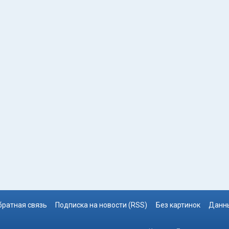
братная связь
Подписка на новости (RSS)
Без картинок
Данны