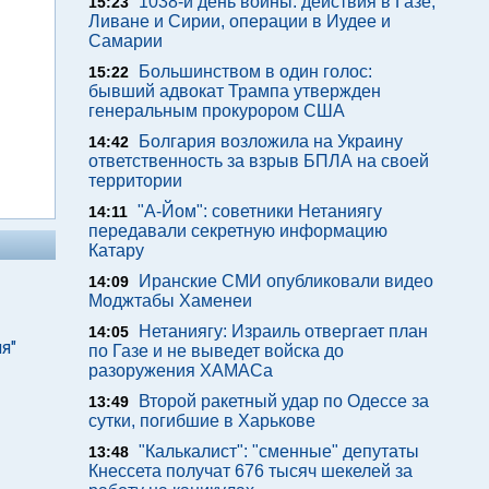
1038-й день войны: действия в Газе,
15:23
Ливане и Сирии, операции в Иудее и
Самарии
Большинством в один голос:
15:22
бывший адвокат Трампа утвержден
генеральным прокурором США
Болгария возложила на Украину
14:42
ответственность за взрыв БПЛА на своей
территории
"А-Йом": советники Нетаниягу
14:11
передавали секретную информацию
Катару
Иранские СМИ опубликовали видео
14:09
Моджтабы Хаменеи
Нетаниягу: Израиль отвергает план
14:05
я"
по Газе и не выведет войска до
разоружения ХАМАСа
Второй ракетный удар по Одессе за
13:49
сутки, погибшие в Харькове
"Калькалист": "сменные" депутаты
13:48
Кнессета получат 676 тысяч шекелей за