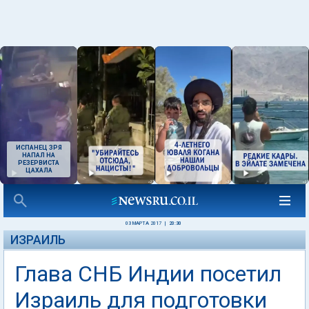
ИСПАНЕЦ ЗРЯ
НАПАЛ НА
РЕЗЕРВИСТА
ЦАХАЛА
03 МАРТА 2017
|
20:30
ИЗРАИЛЬ
Глава СНБ Индии посетил
Израиль для подготовки