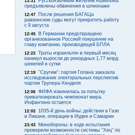
Русскоязычным жителям Ашкелона
13:31
предъявлены обвинения в шпионаже
После решения БАГАЦа
12:47
раввинские суды могут прекратить работу
с 9 августа
В Германии предотвращено
12:45
организованное Россией покушение на
главу компании, производящей БПЛА
Траты израильтян в первый месяц
12:22
каникул выросли до рекордных 1,77 млрд
шекелей в сутки
"Сругим": партия Голана заказала
12:19
исследование электоральных перспектив
партии Трупера-Хенделя
ФИФА извинилась за попытку
12:06
приватизировать чемпионат мира.
Инфантино остается
1035-й день войны: действия в Газе
12:02
и Ливане, операции в Иудее и Самарии
Минобороны: в ходе испытания
23:43
проверили возможности системы "Хец" по