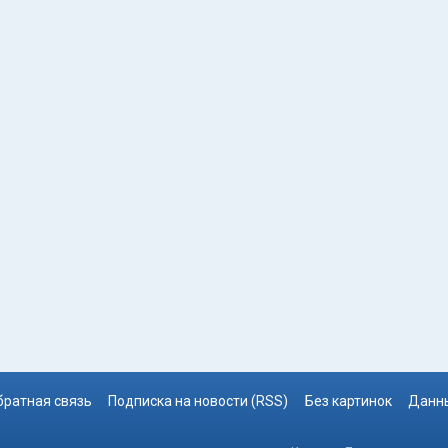
братная связь
Подписка на новости (RSS)
Без картинок
Данны