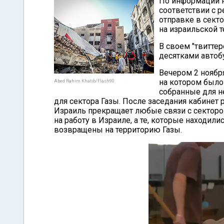
По информации н
соответствии с 
отправке в сект
на израильской т
В своем "твиттер
десятками автоб
Вечером 2 ноябр
на котором было
Abed Rahim Khatib/Flash90
собранные для н
для сектора Газы. После заседания кабинет 
Израиль прекращает любые связи с секторо
на работу в Израиле, а те, которые находили
возвращены на территорию Газы.