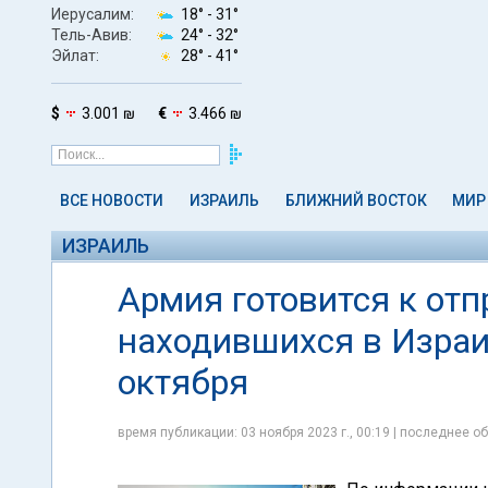
Иерусалим:
18° -
31°
Тель-Авив:
24° -
32°
Эйлат:
28° -
41°
$
3.001 ₪
€
3.466 ₪
ВСЕ НОВОСТИ
ИЗРАИЛЬ
БЛИЖНИЙ ВОСТОК
МИР
ИЗРАИЛЬ
Армия готовится к отп
находившихся в Израи
октября
время публикации: 03 ноября 2023 г., 00:19 | последнее об