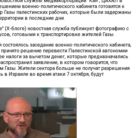
овостной службы медиакорпорации "Кан", ЦАХАЛ в
решением военно-политического кабинета готовятся к
ор Газы палестинских рабочих, которые были задержаны
ерритории в последние дни.
е" (X-блоге) новостная служба публикует фотографию с
усов, готовыми к транспортировке жителей Газы.
я состоялось заседание военно-политического кабинета,
 принято решение перевести Палестинской автономии
ее налоги за вычетом денег, которые предназначались
распространил заявление, в котором говорится, что
м Газы. Жители сектора больше не получат разрешения
сь в Израиле во время атаки 7 октября, будут