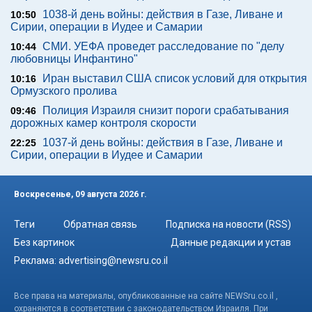
1038-й день войны: действия в Газе, Ливане и
10:50
Сирии, операции в Иудее и Самарии
СМИ. УЕФА проведет расследование по "делу
10:44
любовницы Инфантино"
Иран выставил США список условий для открытия
10:16
Ормузского пролива
Полиция Израиля снизит пороги срабатывания
09:46
дорожных камер контроля скорости
1037-й день войны: действия в Газе, Ливане и
22:25
Сирии, операции в Иудее и Самарии
Воскресенье, 09 августа 2026 г.
Теги
Обратная связь
Подписка на новости (RSS)
Без картинок
Данные редакции и устав
Реклама:
advertising@newsru.co.il
Все права на материалы, опубликованные на сайте NEWSru.co.il ,
охраняются в соответствии с законодательством Израиля. При