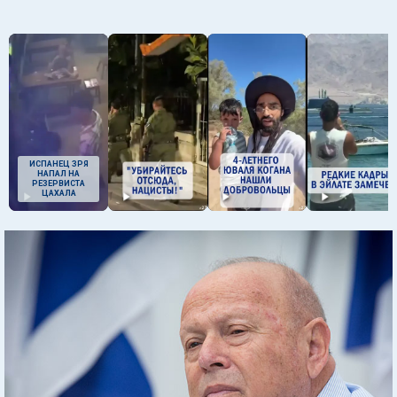
ИСПАНЕЦ ЗРЯ
НАПАЛ НА
РЕЗЕРВИСТА
ЦАХАЛА