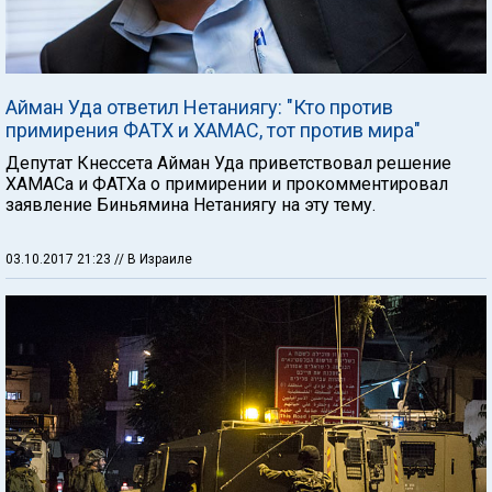
Айман Уда ответил Нетаниягу: "Кто против
примирения ФАТХ и ХАМАС, тот против мира"
Депутат Кнессета Айман Уда приветствовал решение
ХАМАСа и ФАТХа о примирении и прокомментировал
заявление Биньямина Нетаниягу на эту тему.
03.10.2017 21:23
// В Израиле