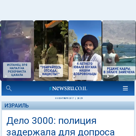
ИСПАНЕЦ ЗРЯ
НАПАЛ НА
РЕЗЕРВИСТА
ЦАХАЛА
03 СЕНТЯБРЯ 2017
|
20:29
ИЗРАИЛЬ
Дело 3000: полиция
задержала для допроса