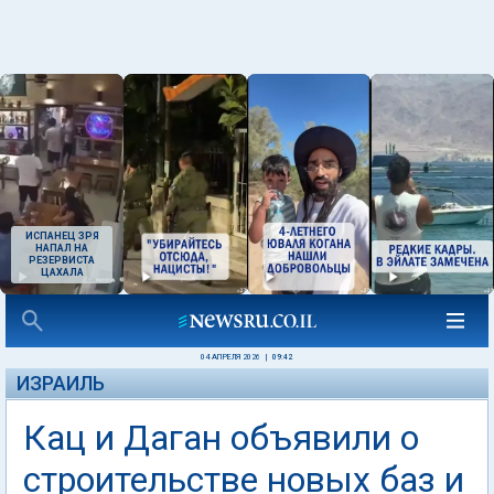
ИСПАНЕЦ ЗРЯ
НАПАЛ НА
РЕЗЕРВИСТА
ЦАХАЛА
04 АПРЕЛЯ 2026
|
09:42
ИЗРАИЛЬ
Кац и Даган объявили о
строительстве новых баз и