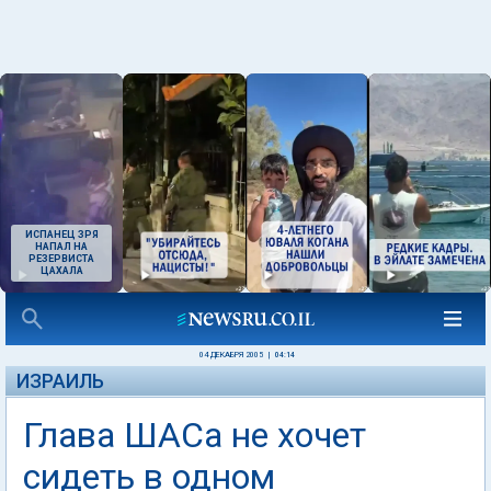
ИСПАНЕЦ ЗРЯ
НАПАЛ НА
РЕЗЕРВИСТА
ЦАХАЛА
04 ДЕКАБРЯ 2005
|
04:14
ИЗРАИЛЬ
Глава ШАСа не хочет
сидеть в одном