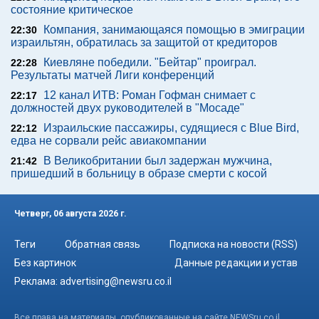
состояние критическое
Компания, занимающаяся помощью в эмиграции
22:30
израильтян, обратилась за защитой от кредиторов
Киевляне победили. "Бейтар" проиграл.
22:28
Результаты матчей Лиги конференций
12 канал ИТВ: Роман Гофман снимает с
22:17
должностей двух руководителей в "Мосаде"
Израильские пассажиры, судящиеся с Blue Bird,
22:12
едва не сорвали рейс авиакомпании
В Великобритании был задержан мужчина,
21:42
пришедший в больницу в образе смерти с косой
Четверг, 06 августа 2026 г.
Теги
Обратная связь
Подписка на новости (RSS)
Без картинок
Данные редакции и устав
Реклама:
advertising@newsru.co.il
Все права на материалы, опубликованные на сайте NEWSru.co.il ,