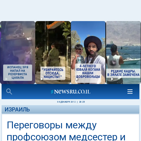
ИСПАНЕЦ ЗРЯ
НАПАЛ НА
РЕЗЕРВИСТА
ЦАХАЛА
04 ДЕКАБРЯ 2012
|
20:25
ИЗРАИЛЬ
Переговоры между
профсоюзом медсестер и