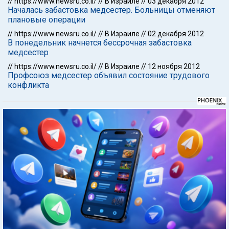
//
https://www.newsru.co.il/
//
В Израиле
//
03 декабря 2012
Началась забастовка медсестер. Больницы отменяют
плановые операции
//
https://www.newsru.co.il/
//
В Израиле
//
02 декабря 2012
В понедельник начнется бессрочная забастовка
медсестер
//
https://www.newsru.co.il/
//
В Израиле
//
12 ноября 2012
Профсоюз медсестер объявил состояние трудового
конфликта