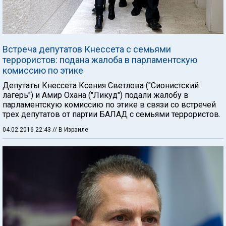
Встреча депутатов Кнессета с семьями
террористов: подана жалоба в парламентскую
комиссию по этике
Депутаты Кнессета Ксения Светлова ("Сионистский
лагерь") и Амир Охана ("Ликуд") подали жалобу в
парламентскую комиссию по этике в связи со встречей
трех депутатов от партии БАЛАД с семьями террористов.
04.02.2016 22:43
// В Израиле