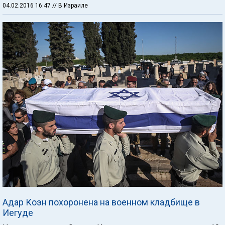
04.02.2016 16:47
// В Израиле
Адар Коэн похоронена на военном кладбище в
Иегуде