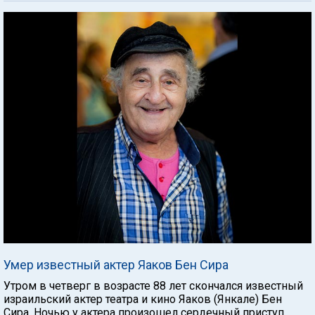
Умер известный актер Яаков Бен Сира
Утром в четверг в возрасте 88 лет скончался известный
израильский актер театра и кино Яаков (Янкале) Бен
Сира. Ночью у актера произошел сердечный приступ.