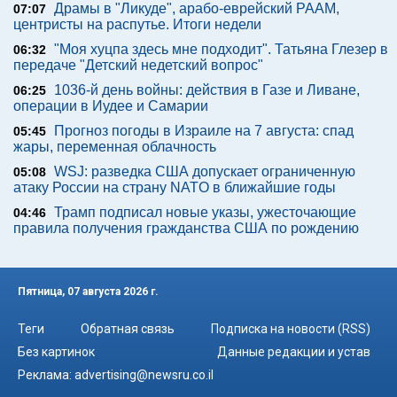
Драмы в "Ликуде", арабо-еврейский РААМ,
07:07
центристы на распутье. Итоги недели
"Моя хуцпа здесь мне подходит". Татьяна Глезер в
06:32
передаче "Детский недетский вопрос"
1036-й день войны: действия в Газе и Ливане,
06:25
операции в Иудее и Самарии
Прогноз погоды в Израиле на 7 августа: спад
05:45
жары, переменная облачность
WSJ: разведка США допускает ограниченную
05:08
атаку России на страну NATO в ближайшие годы
Трамп подписал новые указы, ужесточающие
04:46
правила получения гражданства США по рождению
Пятница, 07 августа 2026 г.
Теги
Обратная связь
Подписка на новости (RSS)
Без картинок
Данные редакции и устав
Реклама:
advertising@newsru.co.il