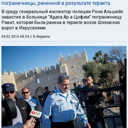
пограничницы, раненной в результате теракта
В среду генеральный инспектор полиции Рони Альшейх
навестил в больнице "Адаса Ар а-Цофим" пограничницу
Равит, которая была ранена в теракте возле Шхемских
ворот в Иерусалиме.
04.02.2016 08:34
// В Израиле