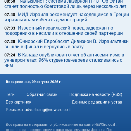
"Калькалист": система лазерной ПРО "Ор Эйтан"
08:50
станет полностью боеготовой лишь через несколько лет
МИД Израиля рекомендует находящимся в Греции
07:40
израильтянам избегать демонстраций
Известный израильский певец задержан по
07:33
подозрению в насилии в отношении своей партнерши
Юниорский Евробаскет. Дивизион В. Израильтянки
07:29
вышли в финал и вернулись в элиту
В Канаде опубликован отчет об антисемитизме в
07:24
университетах: 96% студентов-евреев сталкивались с
ним
Воскресенье, 09 августа 2026 г.
Теги
Обратная связь
Подписка на новости (RSS)
Без картинок
Данные редакции и устав
Реклама:
advertising@newsru.co.il
Все права на материалы, опубликованные на сайте NEWSru.co.il ,
охраняются в соответствии с законодательством Израиля. При