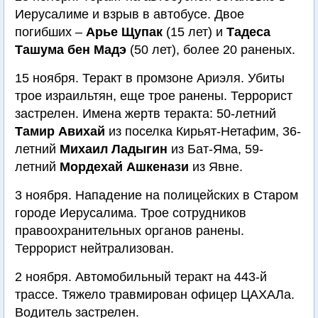
Иерусалиме и взрыв в автобусе. Двое
погибших –
Арье Щупак
(15 лет) и
Тадеса
Ташума бен Мадэ
(50 лет), более 20 раненых.
15 ноября. Теракт в промзоне Ариэля. Убиты
трое израильтян, еще трое ранены. Террорист
застрелен. Имена жертв теракта: 50-летний
Тамир Авихай
из поселка Кирьят-Нетафим, 36-
летний
Михаил Ладыгин
из Бат-Яма, 59-
летний
Мордехай Ашкенази
из Явне.
3 ноября. Нападение на полицейских в Старом
городе Иерусалима. Трое сотрудников
правоохранительных органов ранены.
Террорист нейтрализован.
2 ноября. Автомобильный теракт на 443-й
трассе. Тяжело травмирован офицер ЦАХАЛа.
Водитель застрелен.