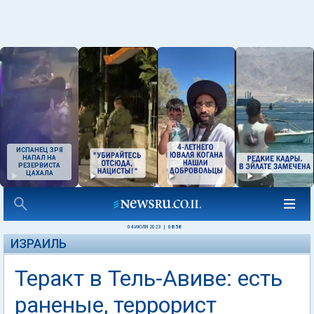
ИСПАНЕЦ ЗРЯ
НАПАЛ НА
РЕЗЕРВИСТА
ЦАХАЛА
04 ИЮЛЯ 2023
|
08:58
ИЗРАИЛЬ
Теракт в Тель-Авиве: есть
раненые, террорист