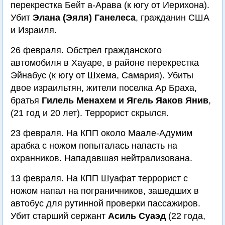
перекрестка Бейт а-Арава (к югу от Иерихона).
Убит
Элана (Эяля) Ганелеса
, гражданин США
и Израиля.
26 февраля. Обстрел гражданского
автомобиля в Хауаре, в районе перекрестка
Эйнабус (к югу от Шхема, Самария). Убиты
двое израильтян, жители поселка Ар Браха,
братья
Гилель Менахем и Ягель Яаков Янив
,
(21 год и 20 лет). Террорист скрылся.
23 февраля. На КПП около Маале-Адумим
арабка с ножом попыталась напасть на
охранников. Нападавшая нейтрализована.
13 февраля. На КПП Шуафат террорист с
ножом напал на пограничников, зашедших в
автобус для рутинной проверки пассажиров.
Убит старший сержант
Асиль Суаэд
(22 года,