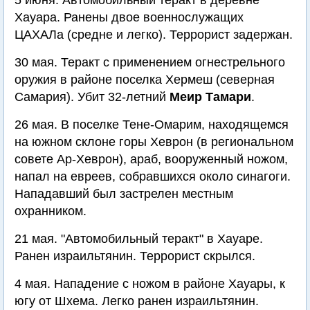
5 июня. Автомобильный теракт в деревне
Хауара. Ранены двое военнослужащих
ЦАХАЛа (средне и легко). Террорист задержан.
30 мая. Теракт с применением огнестрельного
оружия в районе поселка Хермеш (северная
Самария). Убит 32-летний
Меир Тамари
.
26 мая. В поселке Тене-Омарим, находящемся
на южном склоне горы Хеврон (в региональном
совете Ар-Хеврон), араб, вооруженный ножом,
напал на евреев, собравшихся около синагоги.
Нападавший был застрелен местным
охранником.
21 мая. "Автомобильный теракт" в Хауаре.
Ранен израильтянин. Террорист скрылся.
4 мая. Нападение с ножом в районе Хауары, к
югу от Шхема. Легко ранен израильтянин.