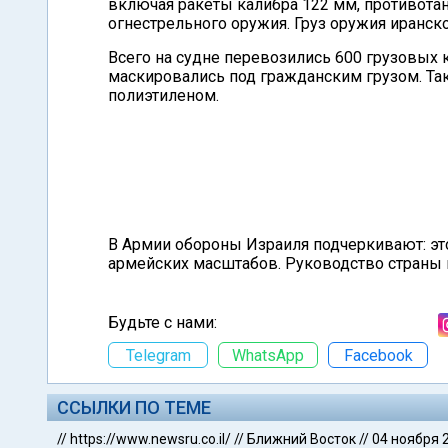
включая ракеты калибра 122 мм, противота
огнестрельного оружия. Груз оружия иранск
Всего на судне перевозились 600 грузовых 
маскировались под гражданским грузом. Т
полиэтиленом.
В Армии обороны Израиля подчеркивают: это
армейских масштабов. Руководство страны
Будьте с нами:
Telegram
WhatsApp
Facebook
ССЫЛКИ ПО ТЕМЕ
//
https://www.newsru.co.il/
//
Ближний Восток
//
04 ноября 