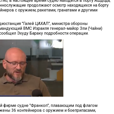
тно, в настоящее время судно находится в порту Ашдода,
ннослужащие продолжают осмотр находящихся на борту
ейнеров с оружием, ракетами, гранатами и другими
диостанция "Галей ЦАХАЛ", министра обороны
мандующий ВМС Израиля генерал-майор Эли (Чайни)
сообщил Эхуду Бараку подробности операции.
ой фирме судне "Франкоп", плавающим под флагом
ужены 36 контейнеров с оружием и боеприпасами,