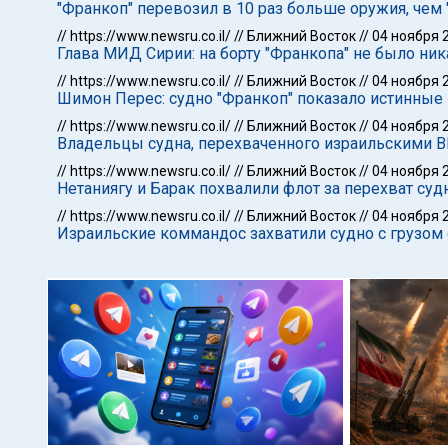
"Франкоп" перевозил в 10 раз больше оружия, чем 
//
https://www.newsru.co.il/
//
Ближний Восток
//
04 ноября 
Глава МИД Сирии: на борту "Франкопа" не было ни
//
https://www.newsru.co.il/
//
Ближний Восток
//
04 ноября 
Шимон Перес: судно "Франкоп" показало истинные
//
https://www.newsru.co.il/
//
Ближний Восток
//
04 ноября 
Владельцы судна, перехваченного израильскими В
//
https://www.newsru.co.il/
//
Ближний Восток
//
04 ноября 
Нетаниягу и Барак похвалили флот за перехват суд
//
https://www.newsru.co.il/
//
Ближний Восток
//
04 ноября 
Израильские коммандос захватили судно с грузом