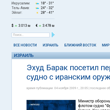
Иерусалим:
18° -
31°
Тель-Авив:
24° -
32°
Эйлат:
28° -
41°
$
3.013 ₪
€
3.478 ₪
ВСЕ НОВОСТИ
ИЗРАИЛЬ
БЛИЖНИЙ ВОСТОК
МИР
ИЗРАИЛЬ
Эхуд Барак посетил п
судно с иранским ору
время публикации: 04 ноября 2009 г., 20:05 | последнее об
Министр обороны
флотом судно "Ф