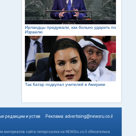
е редакции и устав
Реклама:
advertising@newsru.co.il
и материалов сайта гиперссылка на NEWSru.co.il обязательна.