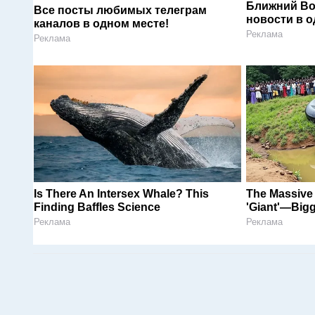
Ближний Во
Все посты любимых телеграм
новости в 
каналов в одном месте!
Реклама
Реклама
Is There An Intersex Whale? This
The Massive 
Finding Baffles Science
'Giant'—Big
Реклама
Реклама