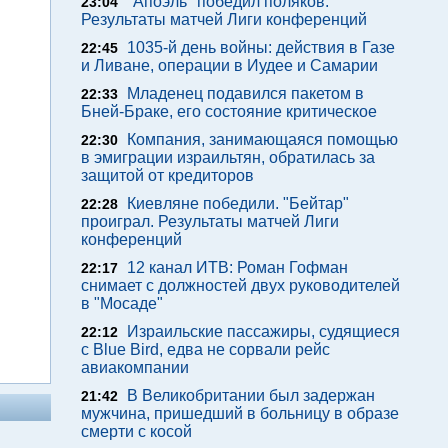
"Апоэль" победил поляков.
23:04
Результаты матчей Лиги конференций
1035-й день войны: действия в Газе
22:45
и Ливане, операции в Иудее и Самарии
Младенец подавился пакетом в
22:33
Бней-Браке, его состояние критическое
Компания, занимающаяся помощью
22:30
в эмиграции израильтян, обратилась за
защитой от кредиторов
Киевляне победили. "Бейтар"
22:28
проиграл. Результаты матчей Лиги
конференций
12 канал ИТВ: Роман Гофман
22:17
снимает с должностей двух руководителей
в "Мосаде"
Израильские пассажиры, судящиеся
22:12
с Blue Bird, едва не сорвали рейс
авиакомпании
В Великобритании был задержан
21:42
мужчина, пришедший в больницу в образе
смерти с косой