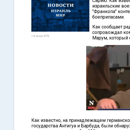
Сирию. Как извес
израильские вое
"Франкопа" конт
боеприпасами.
Как сообщает ра
сопровождал ко
1-й канал ИТВ
Марум, который 
Как известно, на принадлежащем германск
государства Антигуа и Барбуда, были обнар