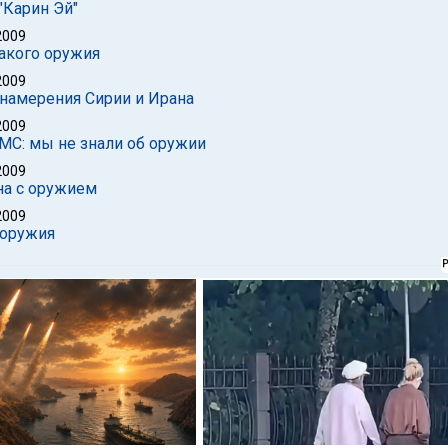
"Карин Эй"
2009
какого оружия
2009
 намерения Сирии и Ирана
2009
МС: мы не знали об оружии
2009
на с оружием
2009
 оружия